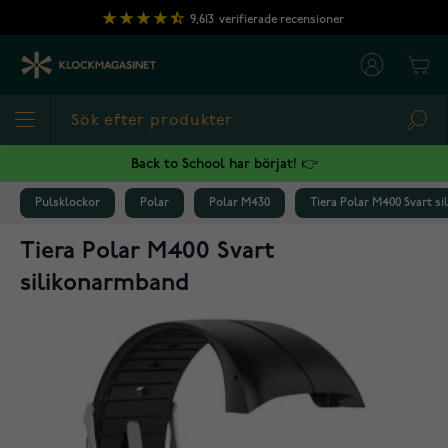
Hoppa till innehållet
9,613
verifierade recensioner
Cart
Sea
Back to School har börjat! 👉
Pulsklockor
Polar
Polar M430
Tiera Polar M400 Svart s
Tiera Polar M400 Svart
silikonarmband