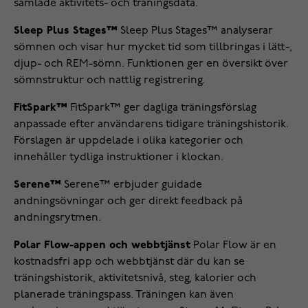
samlade aktivitets- och träningsdata.
Sleep Plus Stages™
Sleep Plus Stages™ analyserar
sömnen och visar hur mycket tid som tillbringas i lätt-,
djup- och REM-sömn. Funktionen ger en översikt över
sömnstruktur och nattlig registrering.
FitSpark™
FitSpark™ ger dagliga träningsförslag
anpassade efter användarens tidigare träningshistorik.
Förslagen är uppdelade i olika kategorier och
innehåller tydliga instruktioner i klockan.
Serene™
Serene™ erbjuder guidade
andningsövningar och ger direkt feedback på
andningsrytmen.
Polar Flow-appen och webbtjänst
Polar Flow är en
kostnadsfri app och webbtjänst där du kan se
träningshistorik, aktivitetsnivå, steg, kalorier och
planerade träningspass. Träningen kan även