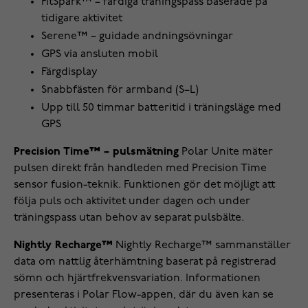
FitSpark™ – färdiga träningspass baserade på
tidigare aktivitet
Serene™ – guidade andningsövningar
GPS via ansluten mobil
Färgdisplay
Snabbfästen för armband (S–L)
Upp till 50 timmar batteritid i träningsläge med
GPS
Precision Time™ – pulsmätning
Polar Unite mäter
pulsen direkt från handleden med Precision Time
sensor fusion-teknik. Funktionen gör det möjligt att
följa puls och aktivitet under dagen och under
träningspass utan behov av separat pulsbälte.
Nightly Recharge™
Nightly Recharge™ sammanställer
data om nattlig återhämtning baserat på registrerad
sömn och hjärtfrekvensvariation. Informationen
presenteras i Polar Flow-appen, där du även kan se