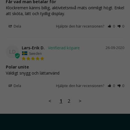
Får vad man betalar för
Klockremen känns billig, aktivitetsnivå mäts orimligt högt. Enkel 
att sköta, lätt och tydlig display.
Dela
Hjälpte den här recensionen?
0
0
Lars-Erik D.
26-09-2020
LD
Sweden
Polar unite
Väldigt snygg och lättanvänd 
Dela
Hjälpte den här recensionen?
0
0
<
1
2
>