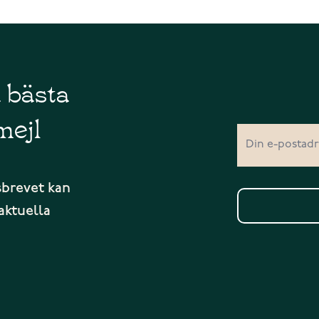
å bästa
mejl
sbrevet kan
aktuella