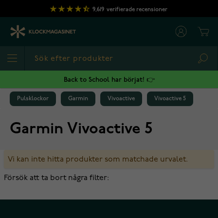
Hoppa till innehållet
9,619
verifierade recensioner
Cart
Sea
Back to School har börjat! 👉
Pulsklockor
Garmin
Vivoactive
Vivoactive 5
Garmin Vivoactive 5
Vi kan inte hitta produkter som matchade urvalet.
Försök att ta bort några filter: