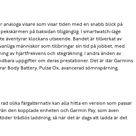
 analoga visare som visar tiden med en snabb blick på
är pekskärmen på baksidan tillgänglig. I smartwatch-läge
te äventyrar klockans utseende. Bandet är tillverkat av
r vanliga människor som tillbringar sin tid på jobbet, med
ing av hjärtfrekvens och stegräkning. I andra änden av
ändbara uppgifter om deras prestationer. Det är där Garmins
erar Body Battery, Pulse Ox, avancerad sömnspårning,
rad olika färgalternativ kan alla hitta en version som passar
er från den kopplade enheten och Garmin Pay, som även
der trådlös laddning, så när det är dags att ladda är det