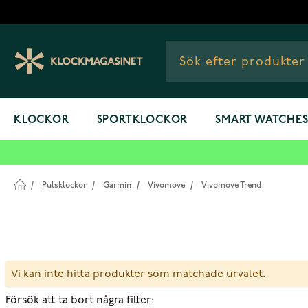
Hoppa till innehållet
KLOCKOR
SPORTKLOCKOR
SMART WATCHE
/
Pulsklockor
/
Garmin
/
Vivomove
/
Vivomove Trend
Vi kan inte hitta produkter som matchade urvalet.
Försök att ta bort några filter: