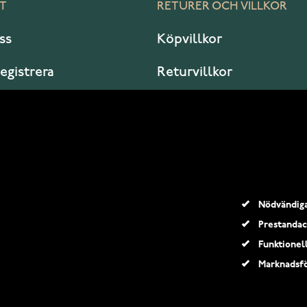
T
RETURER OCH VILLKOR
ss
Köpvillkor
registrera
Returvillkor
er jag?
Garanti och service
Nödvändig
Prestandac
Funktionel
Marknadsfö