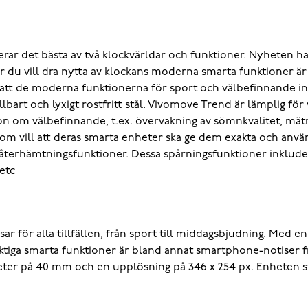
r det bästa av två klockvärldar och funktioner. Nyheten har
. När du vill dra nytta av klockans moderna smarta funktioner 
r att de moderna funktionerna för sport och välbefinnande in
ållbart och lyxigt rostfritt stål. Vivomove Trend är lämplig fö
on om välbefinnande, t.ex. övervakning av sömnkvalitet, mätn
som vill att deras smarta enheter ska ge dem exakta och anv
ch återhämtningsfunktioner. Dessa spårningsfunktioner inklud
 etc
 för alla tillfällen, från sport till middagsbjudning. Med en 
d. Viktiga smarta funktioner är bland annat smartphone-notis
meter på 40 mm och en upplösning på 346 x 254 px. Enheten stö