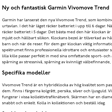
Ny och fantastisk Garmin Vivomove Trend
Garmin har lanserat den nya Vivomove Trend, som kombinera
urtavlan. I det här läget räcker batteriet i upp till 6 dagar
räcker batteriet i 5 dagar. Det bästa med den här klockan ä
mjukt och hållbart silikon. Klockans bezel är tillverkad av h
barn och när de reser. För dem ger klockan viktig informati
spektrumet finns professionella idrottare och entusiaster 
lilla kille passar perfekt in med sina omfattande sport- o
spårning av stressnivå, spårning av kvinnligt välbefinnande,
Specifika modeller
Vivomove Trend är en hybridklocka av hög kvalitet som passar
dem. Finns i färgerna kolgrått, persika, silver och ljusgul
fungerar i vissa kollektivtrafiknätverk. Skärmen har en dia
snabbt och enkelt. Kolla in kollektionen och beställ idag.