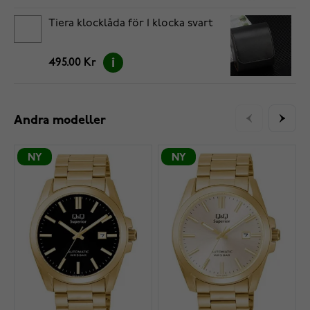
Tiera klocklåda för 1 klocka svart
495.00 Kr
Andra modeller
NY
NY