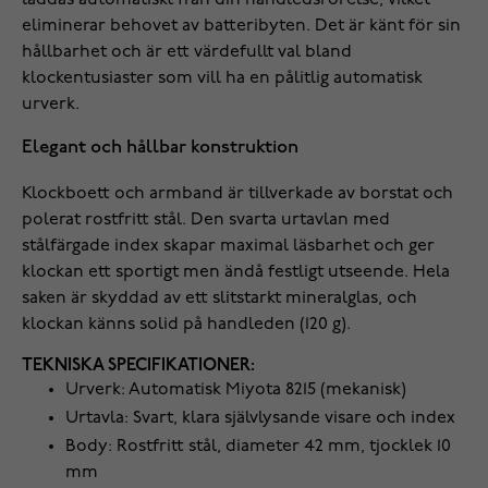
laddas automatiskt från din handledsrörelse, vilket
eliminerar behovet av batteribyten. Det är känt för sin
hållbarhet och är ett värdefullt val bland
klockentusiaster som vill ha en pålitlig automatisk
urverk.
Elegant och hållbar konstruktion
Klockboett och armband är tillverkade av borstat och
polerat rostfritt stål. Den svarta urtavlan med
stålfärgade index skapar maximal läsbarhet och ger
klockan ett sportigt men ändå festligt utseende. Hela
saken är skyddad av ett slitstarkt mineralglas, och
klockan känns solid på handleden (120 g).
TEKNISKA SPECIFIKATIONER:
Urverk: Automatisk Miyota 8215 (mekanisk)
Urtavla: Svart, klara självlysande visare och index
Body: Rostfritt stål, diameter 42 mm, tjocklek 10
mm