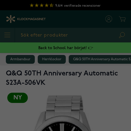
Hoppa till innehållet
9,614
verifierade recensioner
Cart
Sea
Back to School har börjat! 👉
Armbandsur
Herrklockor
Q&Q 50TH Anniversary Automatic 
Q&Q 50TH Anniversary Automatic
S23A-506VK
NY