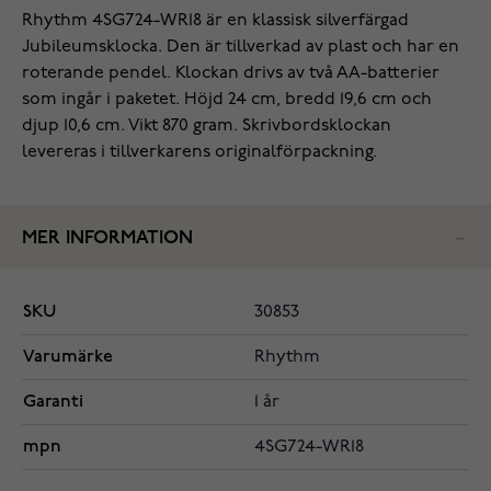
Rhythm 4SG724-WR18 är en klassisk silverfärgad
Jubileumsklocka. Den är tillverkad av plast och har en
roterande pendel. Klockan drivs av två AA-batterier
som ingår i paketet. Höjd 24 cm, bredd 19,6 cm och
djup 10,6 cm. Vikt 870 gram. Skrivbordsklockan
levereras i tillverkarens originalförpackning.
MER INFORMATION
SKU
30853
Varumärke
Rhythm
Garanti
1 år
mpn
4SG724-WR18