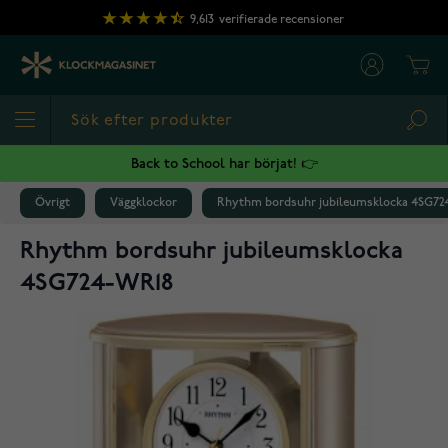
Hoppa till innehållet
9,613
verifierade recensioner
Cart
Sea
Back to School har börjat! 👉
Övrigt
Väggklockor
Rhythm bordsuhr jubileumsklocka 4SG72
Rhythm bordsuhr jubileumsklocka
4SG724-WR18