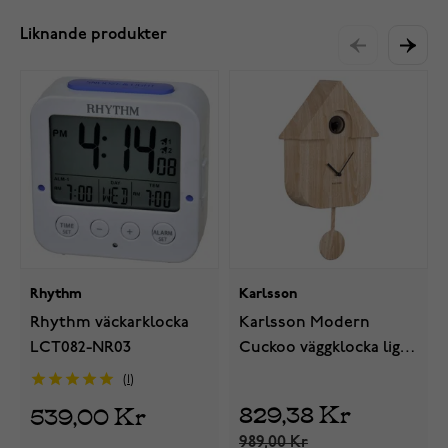
Liknande produkter
Rhythm
Karlsson
Rhythm väckarklocka
Karlsson Modern
LCT082-NR03
Cuckoo väggklocka light
wood print KA5964WD
1
829,38 Kr
539,00 Kr
989,00 Kr