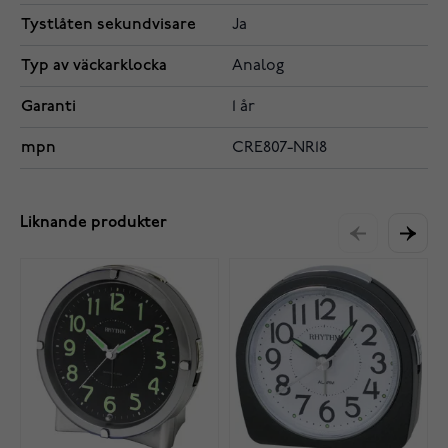
Tystlåten sekundvisare
Ja
Typ av väckarklocka
Analog
Garanti
1 år
mpn
CRE807-NR18
Liknande produkter