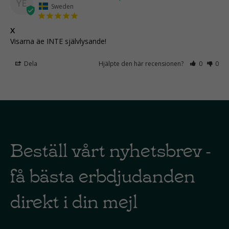
YE
Sweden
X
Visarna äe INTE självlysande!
Dela
Hjälpte den här recensionen?
0
0
Beställ vårt nyhetsbrev -
få bästa erbdjudanden
direkt i din mejl