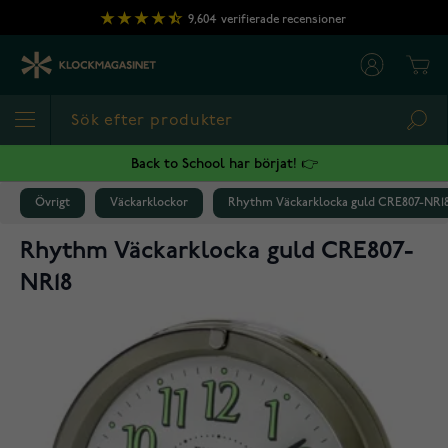
Hoppa till innehållet
9,604
verifierade recensioner
Cart
Sea
Back to School har börjat! 👉
Övrigt
Väckarklockor
Rhythm Väckarklocka guld CRE807-NR1
Rhythm Väckarklocka guld CRE807-
NR18