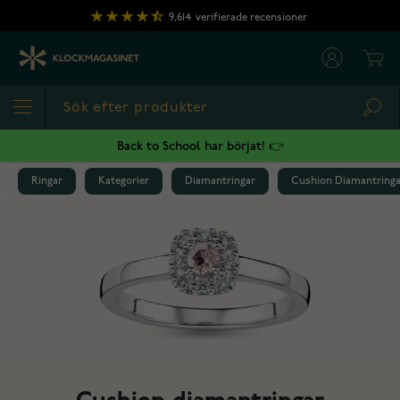
Hoppa till innehållet
9,614
verifierade recensioner
Cart
Sea
Back to School har börjat! 👉
Ringar
Kategorier
Diamantringar
Cushion Diamantringa