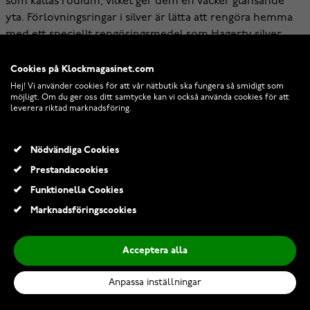
som kallas rodium, vilket ger dem en vacker glänsande
yta. Förlovningsringar i silver är lätta att rengöra hemma
med ett speciellt rengöringsmedel som
Hagerty silver
clean
. Eventuella repor eller bucklor kan poleras bort hos
en guldsmed. Om förlovningsringen i silver har
Cookies på Klockmagasinet.com
rodiumpläterats kan rodiumpläteringen förnyas hos en
Hej! Vi använder cookies för att vår nätbutik ska fungera så smidigt som
möjligt. Om du ger oss ditt samtycke kan vi också använda cookies för att
guldsmed, vilket ger ringen en ny, vackert glänsande yta.
leverera riktad marknadsföring.
Drömmer du om en ljus färg, men smycket behöver inte
nödvändigtvis vara den billigaste förlovningsringen? Kika
Nödvändiga Cookies
in i vårt vitt guld förlovningsring sortiment.
Prestandacookies
Funktionella Cookies
Marknadsföringscookies
Beställ vårt nyhetsbrev -
Acceptera alla
få bästa erbdjudanden
Anpassa inställningar