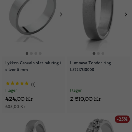
Lykken Casuals slät rak ring i
Lumoava Tender ring
silver 5 mm
L52217810000
2
I lager
I lager
2 519,00 Kr
424,00 Kr
605,00 Kr
-25%