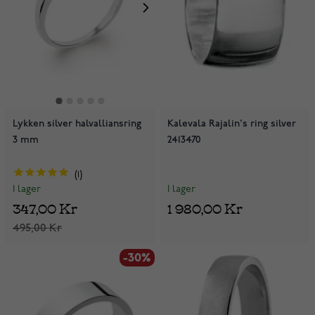
Lykken silver halvalliansring
Kalevala Rajalin's ring silver
3 mm
2413470
1
I lager
I lager
1 980,00 Kr
347,00 Kr
495,00 Kr
-30%