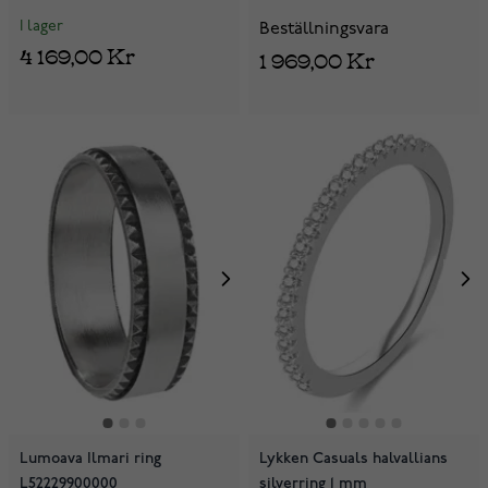
I lager
Beställningsvara
4 169,00 Kr
1 969,00 Kr
Lumoava Ilmari ring
Lykken Casuals halvallians
L52229900000
silverring 1 mm