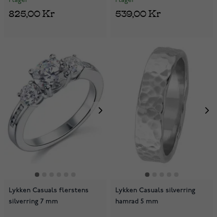
I lager
I lager
825,00 Kr
539,00 Kr
Lykken Casuals flerstens
Lykken Casuals silverring
silverring 7 mm
hamrad 5 mm