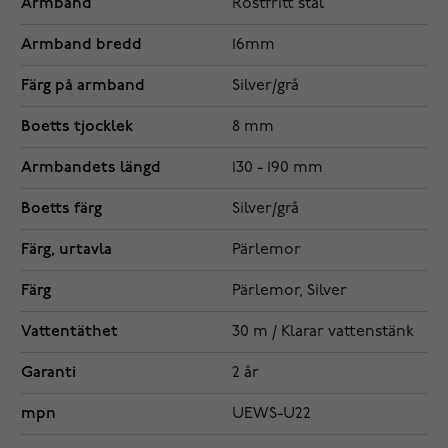
Armband
Rostfritt stål
Armband bredd
16mm
Färg på armband
Silver/grå
Boetts tjocklek
8 mm
Armbandets längd
130 - 190 mm
Boetts färg
Silver/grå
Färg, urtavla
Pärlemor
Färg
Pärlemor, Silver
Vattentäthet
30 m / Klarar vattenstänk
Garanti
2 år
mpn
UEWS-U22