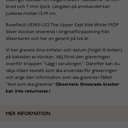
vilket ger klockan en elegant touch. Klockan är 33 mm
bred och 7 mm tjock. Längden på armbandet kan
justeras mellan 13-19 cm.
Rosefield UEWS-U22 The Upper East Side White MOP
Silver klockan levereras i originalförpackning från
tillverkaren och har en garanti på två år.
Vi kan gravera dina initialer och datum (högst 15 tecken)
på baksidan av klockan. Välj först den graveringen
ovanför knappen "Lägg i varukorgen". Därefter kan du
välja vilken textstil som ska användas för graveringen
och ange den information som ska graveras i fältet
"text som ska graveras".
Observera: Graverade klockor
kan inte returneras.!
MER INFORMATION