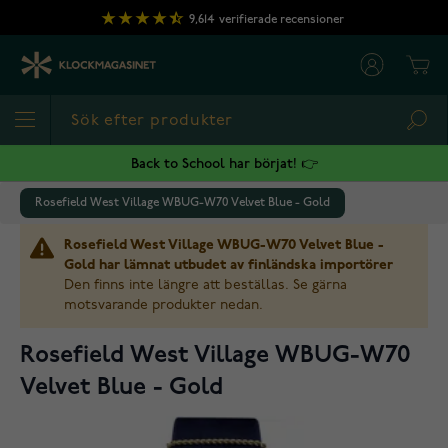
Hoppa till innehållet
9,614
verifierade recensioner
Cart
Sea
Back to School har börjat! 👉
Rosefield West Village WBUG-W70 Velvet Blue - Gold
Rosefield West Village WBUG-W70 Velvet Blue -
Gold har lämnat utbudet av finländska importörer
Den finns inte längre att beställas. Se gärna
motsvarande produkter nedan.
Rosefield West Village WBUG-W70
Velvet Blue - Gold