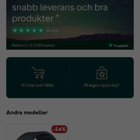
Fri frakt över 1000kr
90 dagars öppet köp*
Andra modeller
-54%