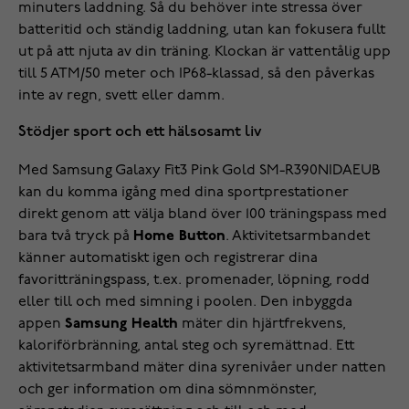
minuters laddning. Så du behöver inte stressa över
batteritid och ständig laddning, utan kan fokusera fullt
ut på att njuta av din träning. Klockan är vattentålig upp
till 5 ATM/50 meter och IP68-klassad, så den påverkas
inte av regn, svett eller damm.
Stödjer sport och ett hälsosamt liv
Med Samsung Galaxy Fit3 Pink Gold SM-R390NIDAEUB
kan du komma igång med dina sportprestationer
direkt genom att välja bland över 100 träningspass med
bara två tryck på
Home Button
. Aktivitetsarmbandet
känner automatiskt igen och registrerar dina
favoritträningspass, t.ex. promenader, löpning, rodd
eller till och med simning i poolen. Den inbyggda
appen
Samsung Health
mäter din hjärtfrekvens,
kaloriförbränning, antal steg och syremättnad. Ett
aktivitetsarmband mäter dina syrenivåer under natten
och ger information om dina sömnmönster,