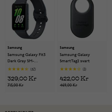
Samsung
Samsung
Samsung Galaxy Fit3
Samsung Galaxy
Dark Gray SM-
SmartTag2 svart
R390NZAAEUB
47
3
329,00 Kr
422,00 Kr
715,00 Kr
469,00 Kr