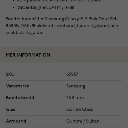
Kompatibilitet: Android 10.0 eller senare
Vattentålighet: 5ATM / IP681
Paketet innehåller Samsung Galaxy Fit3 Pink Gold SM-
R390NIDAEUB aktivitetsarmband, laddningskabel och
snabbstartsguide.
MER INFORMATION
SKU
65957
Varumärke
Samsung
Boetts bredd
28.8 mm
Glas
Gorilla Glass
Armband
Gummi / Silikon