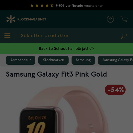
Hoppa till innehållet
9,604
verifierade recensioner
Cart
Sea
Back to School har börjat! 👉
Armbandsur
Klockmärken
Samsung
Samsung Galaxy Fi
Samsung Galaxy Fit3 Pink Gold
-54%