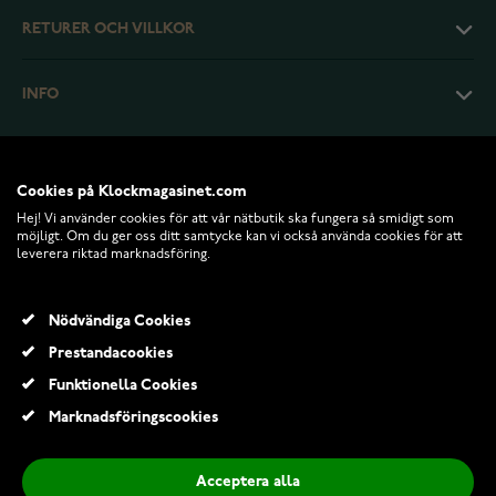
RETURER OCH VILLKOR
INFO
Cookies på Klockmagasinet.com
Hej! Vi använder cookies för att vår nätbutik ska fungera så smidigt som
möjligt. Om du ger oss ditt samtycke kan vi också använda cookies för att
leverera riktad marknadsföring.
Nödvändiga Cookies
Prestandacookies
© 2026 Klockmagasinet.com
Funktionella Cookies
Samsung Galaxy Fit3 Pink Gold
Marknadsföringscookies
329,00 Kr
715,00 Kr
Acceptera alla
Lägg till i kundvagn