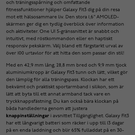
och träningsspårning och omfattande
fitnessfunktioner hjälper Galaxy Fit3 dig på din resa
mot ett hälsosammare liv. Den stora 1,6" AMOLED-
skärmen ger dig en tydlig överblick över information
och aktiviteter. One UI 5-gränssnittet är snabbt och
intuitivt, med röstkommandon eller en haptiskt
responsiv pekskärm. Välj bland ett färgstarkt urval av
över 100 urtavlor för att hitta den som passar din stil!
Med en 42,9 mm lång, 28,8 mm bred och 9,9 mm tjock
aluminiumkropp är Galaxy Fit3 tunn och lätt, vilket gör
den lämplig för alla träningspass. Klockan har ett
bekvämt och praktiskt sportarmband i silikon, som är
lätt att byta till ett annat armband tack vare en
tryckknappsfästning. Du kan också bära klockan på
båda handlederna genom att justera
knappinställningar
i avsnittet Tillgänglighet. Galaxy Fit3
har ett långvarigt batteri som räcker i upp till 13 dagar
på en enda laddning och blir 65% fulladdat på en 30-