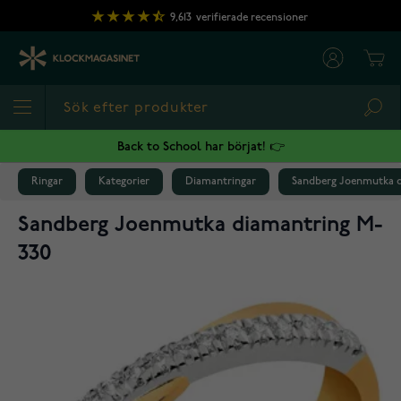
Hoppa till innehållet
9,613
verifierade recensioner
Cart
Sea
Back to School har börjat! 👉
Ringar
Kategorier
Diamantringar
Sandberg Joenmutka d
Sandberg Joenmutka diamantring M-
330