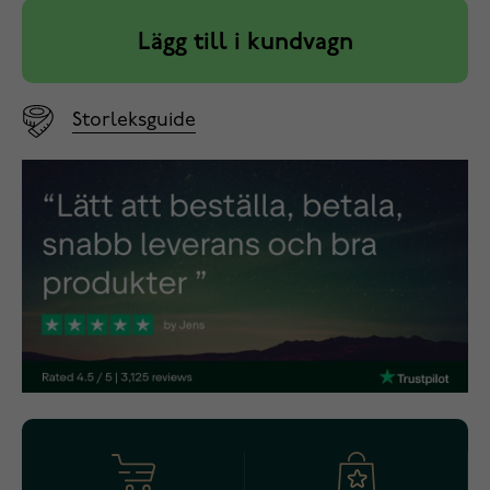
Lägg till i kundvagn
Storleksguide