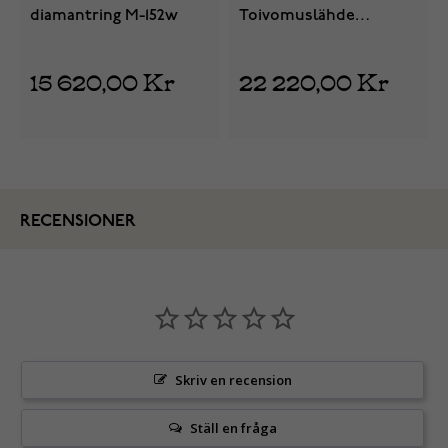
diamantring M-152w
Toivomuslähde
diamantring halo V-
687k
15 620,00 Kr
22 220,00 Kr
RECENSIONER
Skriv en recension
Ställ en fråga