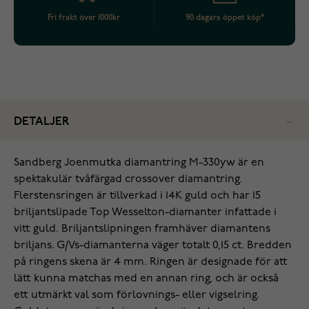
Fri frakt över 1000kr
90 dagars öppet köp*
DETALJER
Sandberg Joenmutka diamantring M-330yw är en
spektakulär tvåfärgad crossover diamantring.
Flerstensringen är tillverkad i 14K guld och har 15
briljantslipade Top Wesselton-diamanter infattade i
vitt guld. Briljantslipningen framhäver diamantens
briljans. G/Vs-diamanterna väger totalt 0,15 ct. Bredden
på ringens skena är 4 mm. Ringen är designade för att
lätt kunna matchas med en annan ring, och är också
ett utmärkt val som förlovnings- eller vigselring.