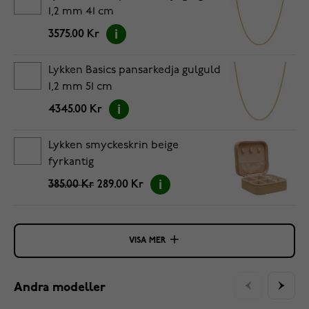
1,2 mm 41 cm
3575.00 Kr
Lykken Basics pansarkedja gulguld
1,2 mm 51 cm
4345.00 Kr
Lykken smyckeskrin beige
fyrkantig
385.00 Kr
289.00 Kr
VISA MER
Andra modeller