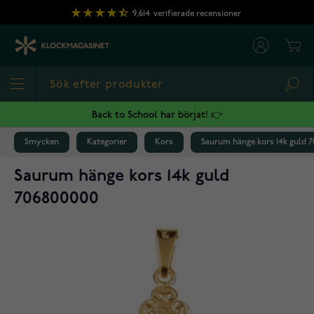
Hoppa till innehållet
9,614
verifierade recensioner
Cart
Sea
Back to School har börjat! 👉
Smycken
Kategorier
Kors
Saurum hänge kors 14k guld 7
Saurum hänge kors 14k guld
706800000