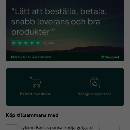
Fri frakt över 1000kr
90 dagars öppet köp*
Köp tillsammans med
Lykken Basics pansarkedja gulguld