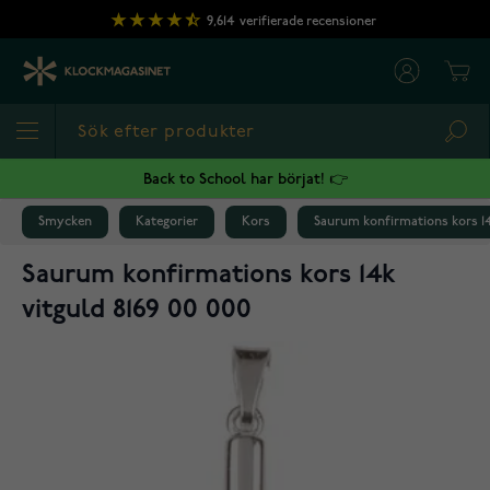
Hoppa till innehållet
9,614
verifierade recensioner
Cart
Sea
Back to School har börjat! 👉
Smycken
Kategorier
Kors
Saurum konfirmations kors 14k
Saurum konfirmations kors 14k
vitguld 8169 00 000