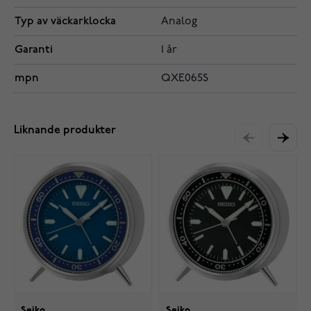
Typ av väckarklocka
Analog
Garanti
1 år
mpn
QXE065S
Liknande produkter
Seiko
Seiko