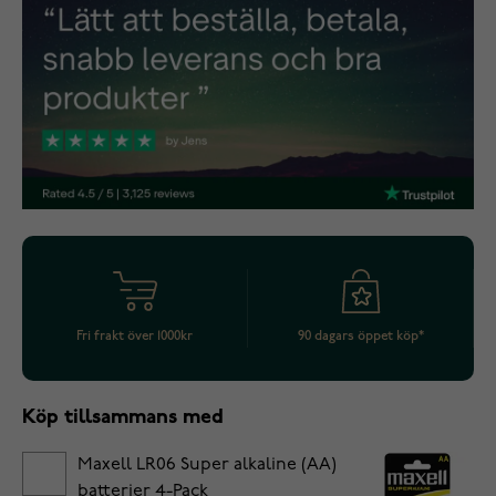
Fri frakt över 1000kr
90 dagars öppet köp*
Köp tillsammans med
Maxell LR06 Super alkaline (AA)
batterier 4-Pack