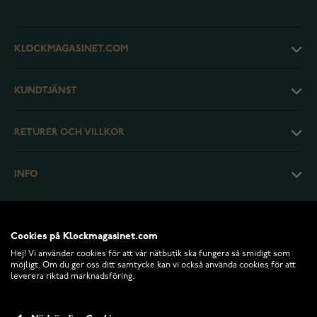
KLOCKMAGASINET.COM
KUNDTJÄNST
RETURER OCH VILLKOR
INFO
Cookies på Klockmagasinet.com
Hej! Vi använder cookies för att vår nätbutik ska fungera så smidigt som
möjligt. Om du ger oss ditt samtycke kan vi också använda cookies för att
leverera riktad marknadsföring.