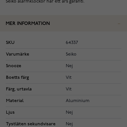
Seiko alarmklockor har ett års garanti.
MER INFORMATION
SKU
64337
Varumärke
Seiko
Snooze
Nej
Boetts färg
Vit
Färg, urtavla
Vit
Material
Aluminium
Ljus
Nej
Tystlåten sekundvisare
Nej