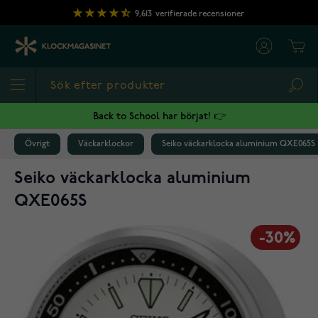
Hoppa till innehållet
9,613
verifierade recensioner
Cart
Sea
Back to School har börjat! 👉
Övrigt
Väckarklockor
Seiko väckarklocka aluminium QXE065S
Seiko väckarklocka aluminium
QXE065S
-30%