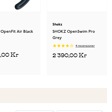
Shokz
OpenFit Air Black
SHOKZ OpenSwim Pro
Grey
4
recensioner
9,00 Kr
2 390,00 Kr