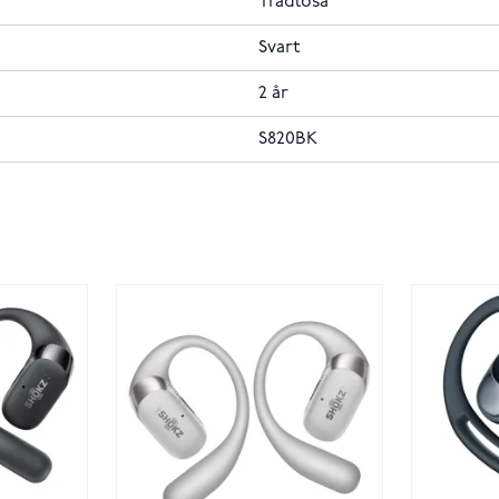
Trådlösa
Svart
2 år
S820BK