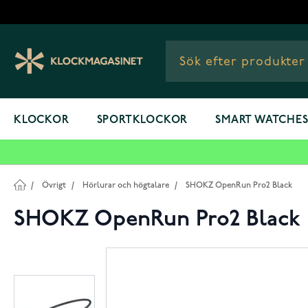
Hoppa till innehållet
KLOCKOR
SPORTKLOCKOR
SMART WATCHE
/
Övrigt
/
Hörlurar och högtalare
/
SHOKZ OpenRun Pro2 Black
SHOKZ OpenRun Pro2 Black