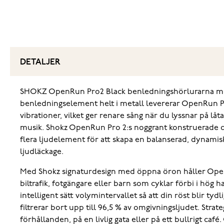
DETALJER
SHOKZ OpenRun Pro2 Black benledningshörlurarna med Du
benledningselement helt i metall levererar OpenRun Pro
vibrationer, vilket ger renare sång när du lyssnar på låt
musik. Shokz OpenRun Pro 2:s noggrant konstruerade des
flera ljudelement för att skapa en balanserad, dynamis
ljudläckage.
Med Shokz signaturdesign med öppna öron håller OpenR
biltrafik, fotgängare eller barn som cyklar förbi i hög ha
intelligent sätt volymintervallet så att din röst blir 
filtrerar bort upp till 96,5 % av omgivningsljudet. Stra
förhållanden, på en livlig gata eller på ett bullrigt c