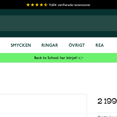
9,604
verifierade recensioner
S
SMYCKEN
RINGAR
ÖVRIGT
REA
Back to School har börjat! 👉
2 19