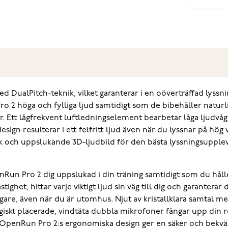
alPitch-teknik, vilket garanterar i en oöverträffad lyssnin
 2 höga och fylliga ljud samtidigt som de bibehåller naturli
ar. Ett lågfrekvent luftledningselement bearbetar låga ljudvågo
ign resulterar i ett felfritt ljud även när du lyssnar på hö
k och uppslukande 3D-ljudbild för den bästa lyssningsuppleve
un Pro 2 dig uppslukad i din träning samtidigt som du hål
stighet, hittar varje viktigt ljud sin väg till dig och garante
tydligare, även när du är utomhus. Njut av kristallklara sam
tegiskt placerade, vindtäta dubbla mikrofoner fångar upp din r
afé. OpenRun Pro 2:s ergonomiska design ger en säker och bek