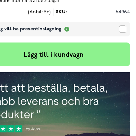
verans inom 3–5 arbetsdagar
(Antal: 5+)
SKU:
64964
g vill ha presentinslagning
Lägg till i kundvagn