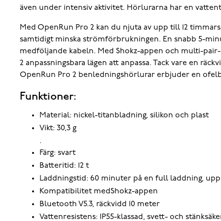
även under intensiv aktivitet. Hörlurarna har en vattent
Med OpenRun Pro 2 kan du njuta av upp till 12 timmars 
samtidigt minska strömförbrukningen. En snabb 5-minu
medföljande kabeln. Med Shokz-appen och multi-pair-ko
2 anpassningsbara lägen att anpassa. Tack vare en räckvi
OpenRun Pro 2 benledningshörlurar erbjuder en ofelba
Funktioner:
Material: nickel-titanbladning, silikon och plast
Vikt: 30,3 g
.
Färg: svart
Batteritid: 12 t
Laddningstid: 60 minuter på en full laddning, upp
Kompatibilitet medShokz-appen
Bluetooth V5.3, räckvidd 10 meter
Vattenresistens: IP55-klassad, svett- och stänksäke