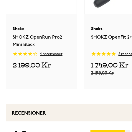
Shokz
Shokz
SHOKZ OpenRun Pro2
SHOKZ OpenFit 2+
Mini Black
4
recensioner
5
recens
2 199,00 Kr
1 749,00 Kr
2 199,00 Kr
RECENSIONER