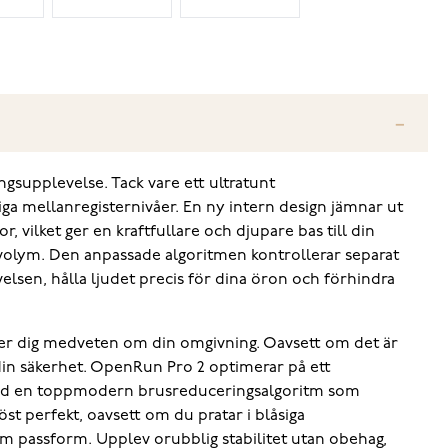
gsupplevelse. Tack vare ett ultratunt
ga mellanregisternivåer. En ny intern design jämnar ut
r, vilket ger en kraftfullare och djupare bas till din
g volym. Den anpassade algoritmen kontrollerar separat
lsen, hålla ljudet precis för dina öron och förhindra
ler dig medveten om din omgivning. Oavsett om det är
rar din säkerhet. OpenRun Pro 2 optimerar på ett
tal med en toppmodern brusreduceringsalgoritm som
öst perfekt, oavsett om du pratar i blåsiga
väm passform. Upplev orubblig stabilitet utan obehag,