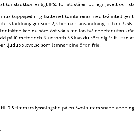
ät konstruktion enligt IP55 för att stå emot regn, svett och st
musikuppspelning. Batteriet kombineras med två intelligenta 
ters laddning ger som 2,5 timmars användning, och en USB-
ntakten kan du sömlöst växla mellan två enheter utan krång
dd på 10 meter och Bluetooth 5.3 kan du röra dig fritt utan a
r ljudupplevelse som lämnar dina öron fria!
 till 2,5 timmars lyssningstid på en 5-minuters snabbladdning
r