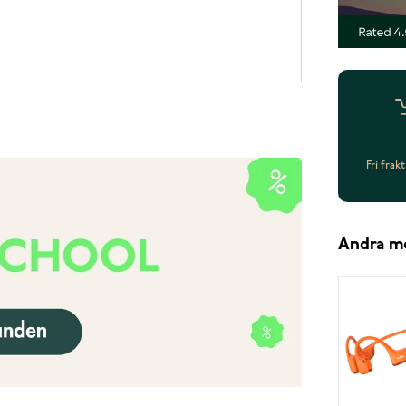
Fri frak
Andra m