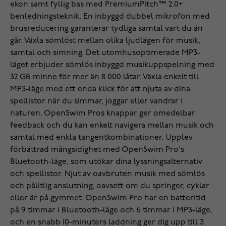
ekon samt fyllig bas med PremiumPitch™ 2.0+
benledningsteknik. En inbyggd dubbel mikrofon med
brusreducering garanterar tydliga samtal vart du än
går. Växla sömlöst mellan olika ljudlägen för musik,
samtal och simning. Det utomhusoptimerade MP3-
läget erbjuder sömlös inbyggd musikuppspelning med
32 GB minne för mer än 8 000 låtar. Växla enkelt till
MP3-läge med ett enda klick för att njuta av dina
spellistor när du simmar, joggar eller vandrar i
naturen. OpenSwim Pros knappar ger omedelbar
feedback och du kan enkelt navigera mellan musik och
samtal med enkla tangentkombinationer. Upplev
förbättrad mångsidighet med OpenSwim Pro's
Bluetooth-läge, som utökar dina lyssningsalternativ
och spellistor. Njut av oavbruten musik med sömlös
och pålitlig anslutning, oavsett om du springer, cyklar
eller är på gymmet. OpenSwim Pro har en batteritid
på 9 timmar i Bluetooth-läge och 6 timmar i MP3-läge,
och en snabb 10-minuters laddning ger dig upp till 3