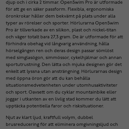
djup och i cirka 2 timmar. OpenSwim Pro är utformade
för att ge en säker passform. Flexibla, ergonomiska
öronkrokar håller dem bekvämt på plats under alla
typer av rörelser och sporter. Hörlurarna OpenSwim
Pro är tillverkade av en silikon, plast och nickel-titan
och väger totalt bara 27,3 gram. De är utformade för att
förhindra obehag vid långvarig användning, hålla
hörselgången ren och deras design passar sömlöst
med simglasögon, simmössor, cykelhjälmar och annan
sportutrustning. Den lätta och mjuka designen gör det
enkelt att lyssna utan ansträngning. Hörlurarnas design
med öppna öron gör att du kan behålla
situationsmedvetenheten under utomhusaktiviteter
och sport. Oavsett om du cyklar mountainbike eller
joggar i utkanten av en livlig stad kommer du lätt att
upptäcka potentiella faror och risksituationer.
Njut av klart ljud, kraftfull volym, dubbel
brusreducering för att eliminera omgivningsljud och