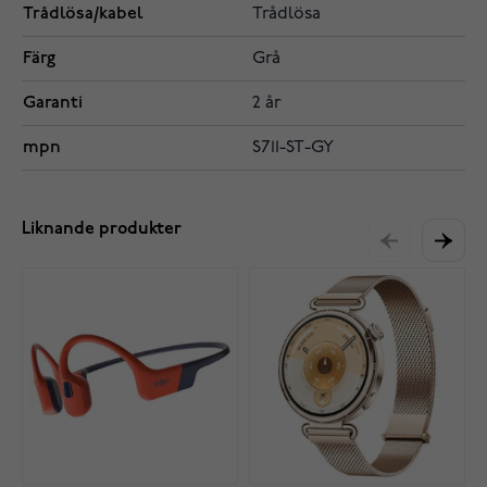
Trådlösa/kabel
Trådlösa
Färg
Grå
Garanti
2 år
mpn
S711-ST-GY
Liknande produkter