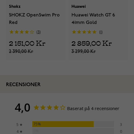
Shokz
Huawei
SHOKZ OpenSwim Pro
Huawei Watch GT 6
Red
41mm Gold
3
1
2 151,00 Kr
2 859,00 Kr
2 390,00 Kr
3 299,00 Kr
RECENSIONER
4,0
Baserat på 4 recensioner
75%
5 ★
3
0%
4 ★
0