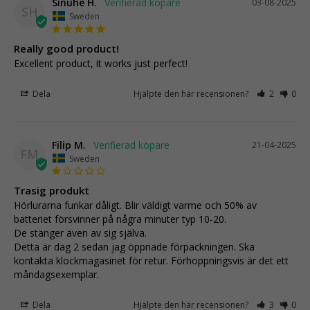
Sinuhe H.
03-08-2025
SH
Sweden
Really good product!
Excellent product, it works just perfect!
Dela
Hjälpte den här recensionen?
2
0
Filip M.
21-04-2025
FM
Sweden
Trasig produkt
Hörlurarna funkar dåligt. Blir väldigt varme och 50% av 
batteriet försvinner på några minuter typ 10-20.

De stänger även av sig själva.

Detta är dag 2 sedan jag öppnade förpackningen. Ska 
kontakta klockmagasinet för retur. Förhoppningsvis är det ett 
måndagsexemplar.
Dela
Hjälpte den här recensionen?
3
0