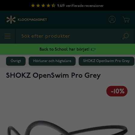
Hoppa till innehållet
9,619
verifierade recensioner
Cart
Sea
Back to School har börjat! 👉
Övrigt
Hörlurar och högtalare
SHOKZ OpenSwim Pro Grey
SHOKZ OpenSwim Pro Grey
-10%