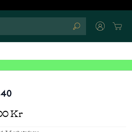
Cart
Search
040
00 Kr