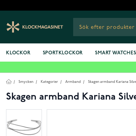
Hoppa till innehållet
KLOCKOR
SPORTKLOCKOR
SMART WATCHE
/
Smycken
/
Kategorier
/
Armband
/
Skagen armband Kariana Silv
Skagen armband Kariana Silv