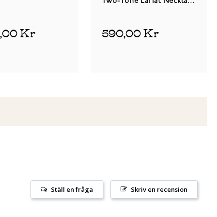
Two-Tone Lariat Necklace
SKJ0913998
9,00 Kr
590,00 Kr
Ställ en fråga
Skriv en recension