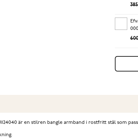
385
Efv
00
600
4040 är en stilren bangle armband i rostfritt stål som pass
kning.