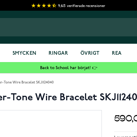
9,613
verifierade recensioner
S
SMYCKEN
RINGAR
ÖVRIGT
REA
Back to School har börjat! 👉
er-Tone Wire Bracelet SKJ1124040
er-Tone Wire Bracelet SKJ1124
590,