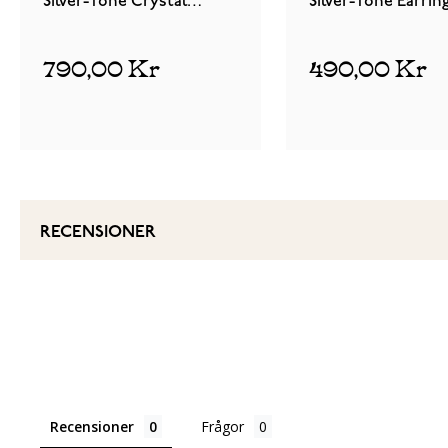
Silver-Tone Crystal
Silver-Tone Earrin
SKJ0834040
SKJ1199040
790,00 Kr
490,00 Kr
RECENSIONER
Recensioner
Frågor