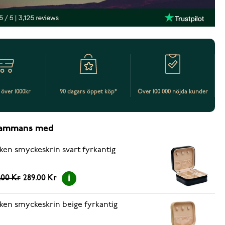
t över 1000kr
90 dagars öppet köp*
Över 100 000 nöjda kunder
lsammans med
ken smyckeskrin svart fyrkantig
.00 Kr
289.00 Kr
ken smyckeskrin beige fyrkantig