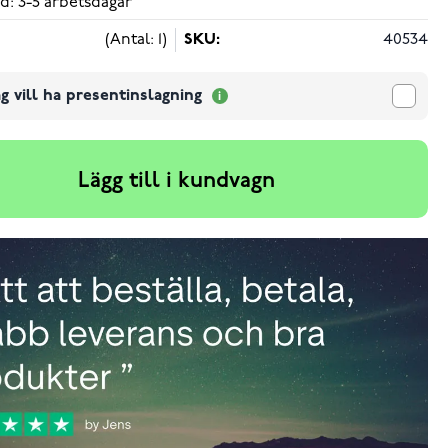
d: 3-5 arbetsdagar
(Antal: 1)
SKU:
40534
g vill ha presentinslagning
Lägg till i kundvagn