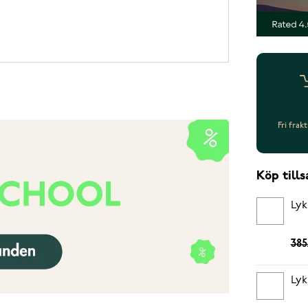
Fri frak
Köp til
Lyk
385
Lyk