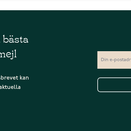
å bästa
mejl
sbrevet kan
aktuella