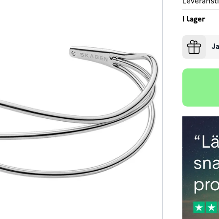
Leveransti
I lager
Ja