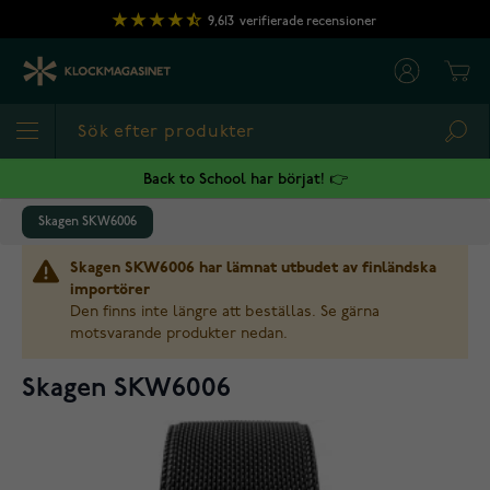
Hoppa till innehållet
9,613
verifierade recensioner
Cart
Sea
Back to School har börjat! 👉
Skagen SKW6006
Skagen SKW6006 har lämnat utbudet av finländska
importörer
Den finns inte längre att beställas. Se gärna
motsvarande produkter nedan.
Skagen SKW6006