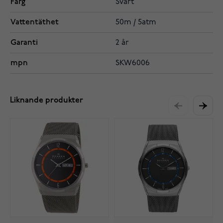
Färg
Svart
Vattentäthet
50m / 5atm
Garanti
2 år
mpn
SKW6006
Liknande produkter