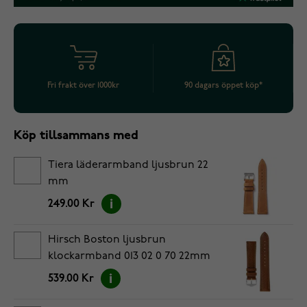
Fri frakt över 1000kr
90 dagars öppet köp*
Köp tillsammans med
Tiera läderarmband ljusbrun 22
mm
249.00 Kr
Hirsch Boston ljusbrun
klockarmband 013 02 0 70 22mm
539.00 Kr