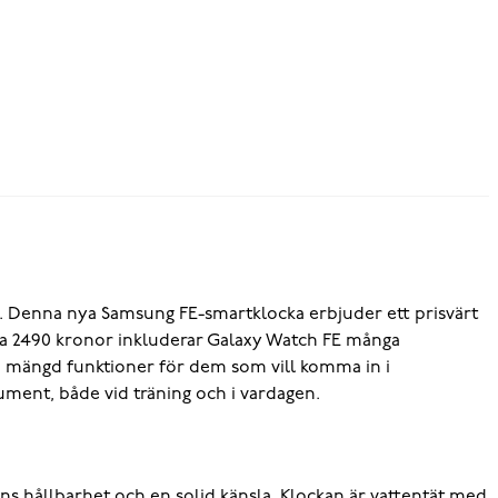
e. Denna nya Samsung FE-smartklocka erbjuder ett prisvärt
ara 2490 kronor inkluderar Galaxy Watch FE många
e mängd funktioner för dem som vill komma in i
ument, både vid träning och i vardagen.
ns hållbarhet och en solid känsla. Klockan är vattentät med