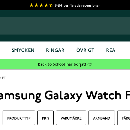
9,614
verifierade recensioner
S
SMYCKEN
RINGAR
ÖVRIGT
REA
Back to School har börjat! 👉
h FE
amsung Galaxy Watch 
PRODUKT TYP
PRIS
VARUMÄRKE
ARMBAND
FÄR