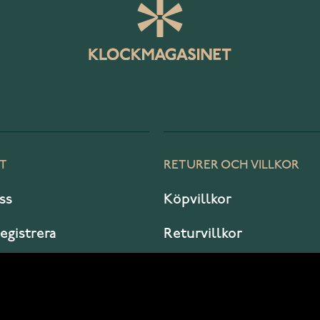
T
RETURER OCH VILLKOR
ss
Köpvillkor
registrera
Returvillkor
er jag?
Garanti och service