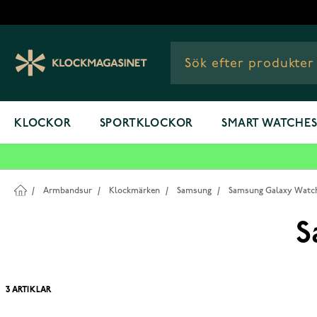
Hoppa till innehållet
KLOCKOR
SPORTKLOCKOR
SMART WATCHE
/
Armbandsur
/
Klockmärken
/
Samsung
/
Samsung Galaxy Watc
S
3
ARTIKLAR