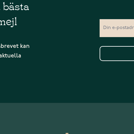
å bästa
mejl
sbrevet kan
aktuella