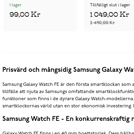
I lager
Tillfälligt slut i lager
99,00 Kr
1 049,00 Kr
2 490,00 Kr
Prisvärd och mångsidig Samsung Galaxy Wa
Samsung Galaxy Watch FE är den första smartklockan som an
tillfälle att njuta av Samsungs omfattande smartklockfunkt
funktioner som finns i de dyrare Galaxy Watch-modellerna
smartklockornas värld utan en stor ekonomisk investering. 
Samsung Watch FE - En konkurrenskraftig 
Galaxy Watch FE finns i en 40 mm boettstorlek. Dess hållbar