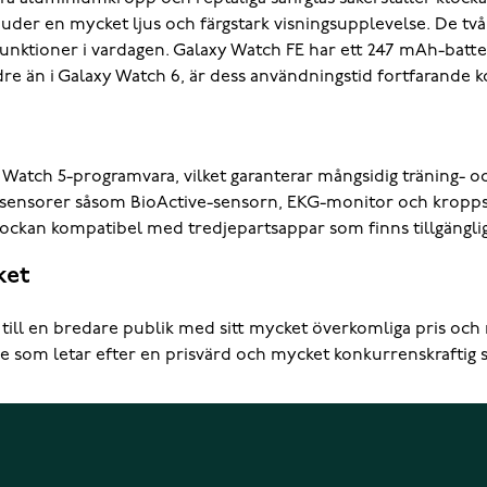
der en mycket ljus och färgstark visningsupplevelse. De två
ga funktioner i vardagen. Galaxy Watch FE har ett 247 mAh-bat
e än i Galaxy Watch 6, är dess användningstid fortfarande k
atch 5-programvara, vilket garanterar mångsidig träning- o
 fitnesensorer såsom BioActive-sensorn, EKG-monitor och kr
ckan kompatibel med tredjepartsappar som finns tillgänglig
ket
 till en bredare publik med sitt mycket överkomliga pris och
 som letar efter en prisvärd och mycket konkurrenskraftig 