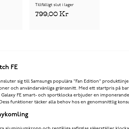
Tillfälligt slut i lager
799,00 Kr
tch FE
sluter sig till Samsungs populära "Fan Edition" produktlinj
ioner och användarvänliga gränssnitt. Med ett startpris på b
. Galaxy FE smart- och sportklocka erbjuder en imponerand
Dess funktioner täcker alla behov hos en genomsnittlig kons
nykomling
a aluminiumkropp och reptåliga safirglas säkerställer klocka