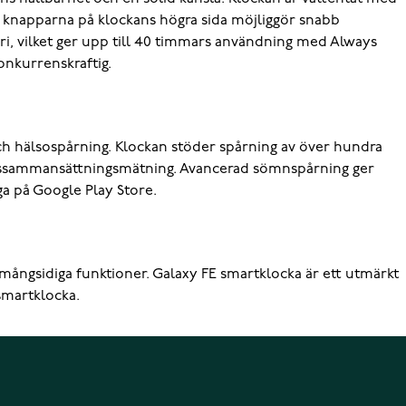
 knapparna på klockans högra sida möjliggör snabb
teri, vilket ger upp till 40 timmars användning med Always
onkurrenskraftig.
ch hälsospårning. Klockan stöder spårning av över hundra
oppssammansättningsmätning. Avancerad sömnspårning ger
a på Google Play Store.
 mångsidiga funktioner. Galaxy FE smartklocka är ett utmärkt
smartklocka.