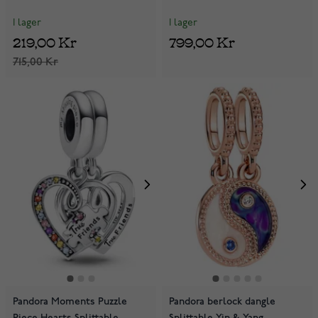
792821C01
I lager
I lager
219,00 Kr
799,00 Kr
715,00 Kr
Pandora Moments Puzzle
Pandora berlock dangle
Piece Hearts Splittable
Splittable Yin & Yang