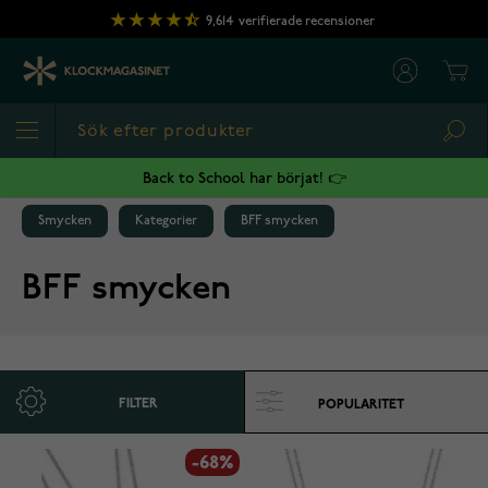
Hoppa till innehållet
9,614
verifierade recensioner
Cart
Sea
Back to School har börjat! 👉
Smycken
Kategorier
BFF smycken
BFF smycken
FILTER
-68%