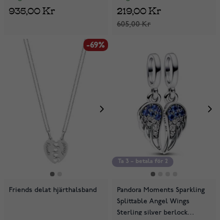
935,00 Kr
219,00 Kr
605,00 Kr
-69%
Ta 3 – betala för 2
Friends delat hjärthalsband
Pandora Moments Sparkling
Splittable Angel Wings
Sterling silver berlock