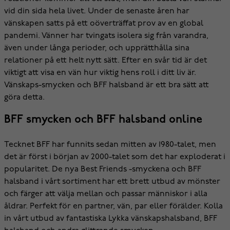
vid din sida hela livet. Under de senaste åren har
vänskapen satts på ett oöverträffat prov av en global
pandemi. Vänner har tvingats isolera sig från varandra,
även under långa perioder, och upprätthålla sina
relationer på ett helt nytt sätt. Efter en svår tid är det
viktigt att visa en vän hur viktig hens roll i ditt liv är.
Vänskaps-smycken och BFF halsband är ett bra sätt att
göra detta.
BFF smycken och BFF halsband online
Tecknet BFF har funnits sedan mitten av 1980-talet, men
det är först i början av 2000-talet som det har exploderat i
popularitet. De nya Best Friends -smyckena och BFF
halsband i vårt sortiment har ett brett utbud av mönster
och färger att välja mellan och passar människor i alla
åldrar. Perfekt för en partner, vän, par eller förälder. Kolla
in vårt utbud av fantastiska Lykka vänskapshalsband, BFF