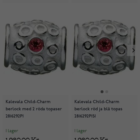
Kalevala Child-Charm
Kalevala Child-Charm
berlock med 2 röda topaser
berlock röd ja blå topas
2816292PI
2816292PISI
I lager
I lager
1 980,00 Kr
1 980,00 Kr