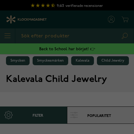
Hoppa till innehållet
9,613
verifierade recensioner
Cart
Sea
Back to School har börjat! 👉
Smycken
Smyckesmärken
Kalevala
Child Jewelry
Kalevala Child Jewelry
FILTER