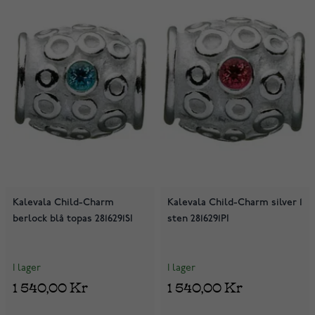
Kalevala Child-Charm
Kalevala Child-Charm silver 1
berlock blå topas 2816291SI
sten 2816291PI
I lager
I lager
1 540,00 Kr
1 540,00 Kr