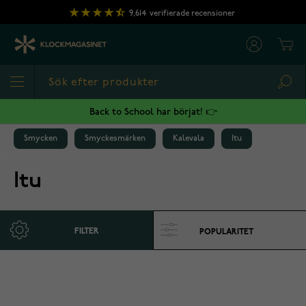
Hoppa till innehållet
9,614
verifierade recensioner
Cart
Sea
Back to School har börjat! 👉
Smycken
Smyckesmärken
Kalevala
Itu
Itu
FILTER