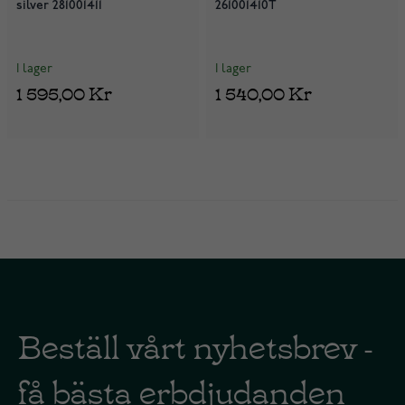
silver 281001411
261001410T
I lager
I lager
1 595,00 Kr
1 540,00 Kr
Beställ vårt nyhetsbrev -
få bästa erbdjudanden