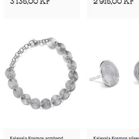
3 135,00 Kr
2 915,00 Kr
Kalevala Kosmos armband
Kalevala Kosmos silve