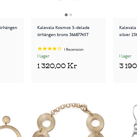
örhängen
Kalevala Kosmos 5-delade
Kalevala
örhängen brons 36687745T
silver 2
1
Recension
I lager
I lager
1 320,00 Kr
3 19