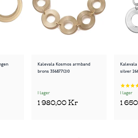
ngen
Kalevala Kosmos armband
Kaleval
brons 3568771210
silver 26
I lager
I lager
1 980,00 Kr
1 65