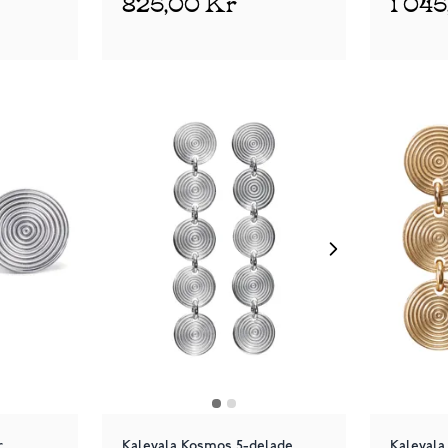
825,00 Kr
1 04
r
Kalevala Kosmos 5-delade
Kalevala