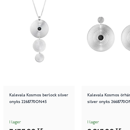
Kalevala Kosmos berlock silver
Kalevala Kosmos örhä
onyks 2268770ON45
silver onyks 2668770
I lager
I lager