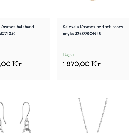
 Kosmos halsband
Kalevala Kosmos berlock brons
368774050
onyks 3268770ON45
I lager
0,00 Kr
1 870,00 Kr