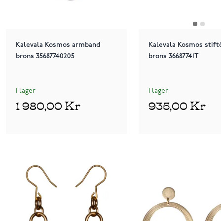
Kalevala Kosmos armband
Kalevala Kosmos stift
brons 35687740205
brons 36687741T
I lager
I lager
1 980,00 Kr
935,00 Kr