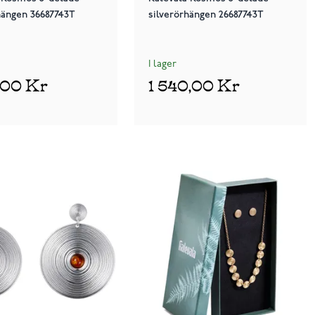
ängen 36687743T
silverörhängen 26687743T
I lager
,00 Kr
1 540,00 Kr