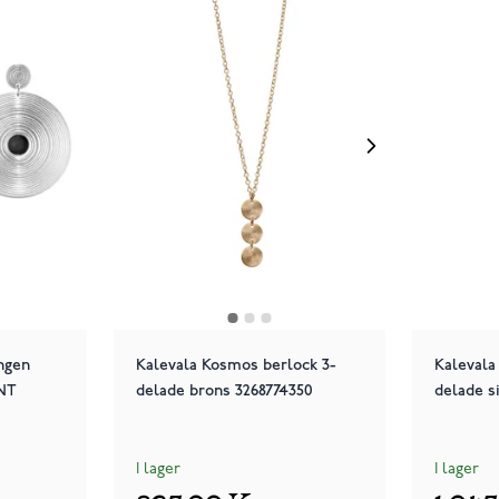
ngen
Kalevala Kosmos berlock 3-
Kalevala
ONT
delade brons 3268774350
delade s
I lager
I lager