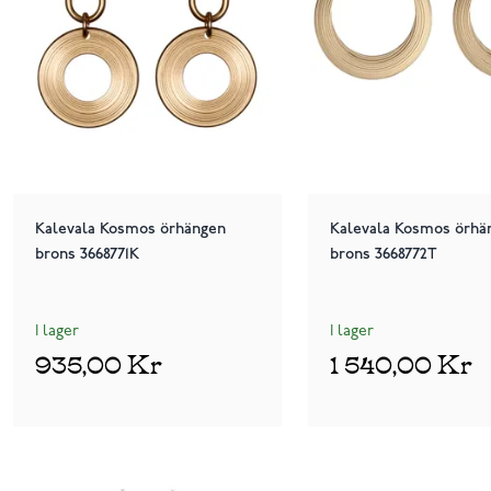
Kalevala Kosmos örhängen
Kalevala Kosmos örhä
brons 3668771K
brons 3668772T
I lager
I lager
935,00 Kr
1 540,00 Kr