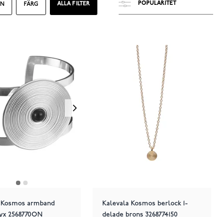
ALLA FILTER
EN
FÄRG
a Kosmos armband
Kalevala Kosmos berlock 1-
nyx 2568770ON
delade brons 3268774150