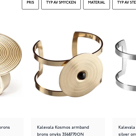
PRIS
TYP AV SMYCKEN
MATERIAL
TYP AV ST
brons
Kalevala Kosmos armband
Kaleval
brons onyks 3568770ON
silver o