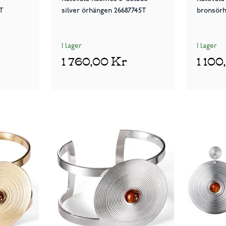
1T
silver örhängen 26687745T
bronsörh
I lager
I lager
1 760,00 Kr
1 100