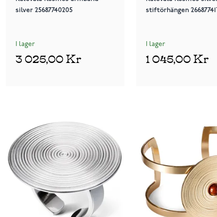
silver 25687740205
stiftörhängen 2668774
I lager
I lager
3 025,00 Kr
1 045,00 Kr