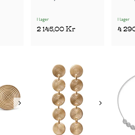
I lager
I lager
2 145,00 Kr
4 29