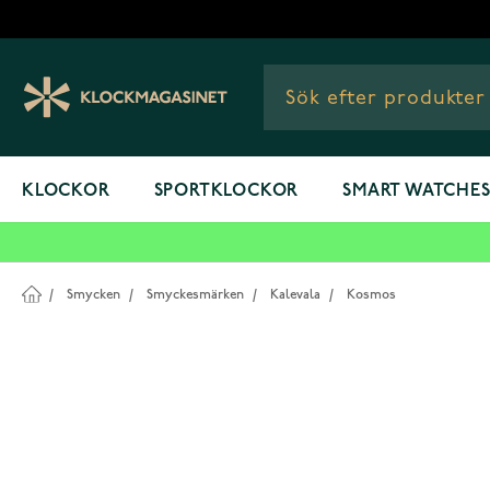
Hoppa till innehållet
KLOCKOR
SPORTKLOCKOR
SMART WATCHE
/
Smycken
/
Smyckesmärken
/
Kalevala
/
Kosmos