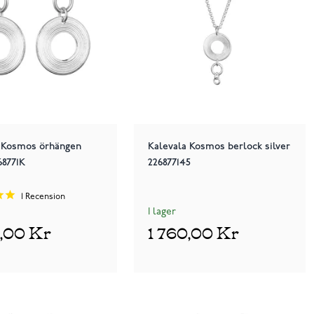
a Kosmos örhängen
Kalevala Kosmos berlock silver
68771K
226877145
1
Recension
I lager
0,00 Kr
1 760,00 Kr