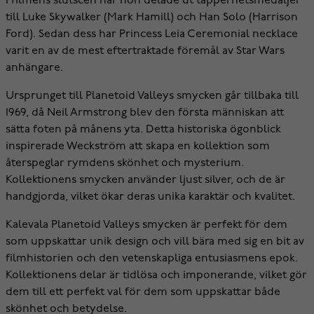
i filmens slutscen när hon delade ut tapperhetsmedaljer
till Luke Skywalker (Mark Hamill) och Han Solo (Harrison
Ford). Sedan dess har Princess Leia Ceremonial necklace
varit en av de mest eftertraktade föremål av Star Wars
anhängare.
Ursprunget till Planetoid Valleys smycken går tillbaka till
1969, då Neil Armstrong blev den första människan att
sätta foten på månens yta. Detta historiska ögonblick
inspirerade Weckström att skapa en kollektion som
återspeglar rymdens skönhet och mysterium.
Kollektionens smycken använder ljust silver, och de är
handgjorda, vilket ökar deras unika karaktär och kvalitet.
Kalevala Planetoid Valleys smycken är perfekt för dem
som uppskattar unik design och vill bära med sig en bit av
filmhistorien och den vetenskapliga entusiasmens epok.
Kollektionens delar är tidlösa och imponerande, vilket gör
dem till ett perfekt val för dem som uppskattar både
skönhet och betydelse.