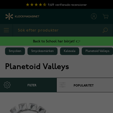
Hoppa till innehållet
9,619
verifierade recensioner
Cart
Sea
Back to School har börjat! 👉
Smycken
Smyckesmärken
Kalevala
Planetoid Valleys
Planetoid Valleys
FILTER