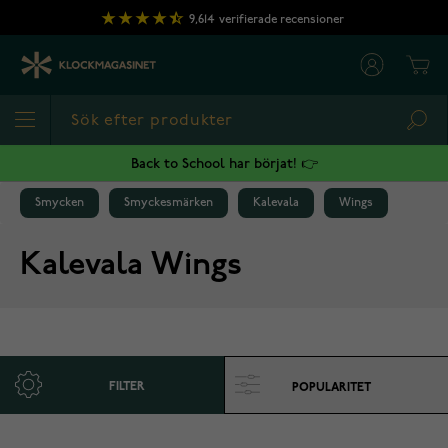
Hoppa till innehållet
9,614
verifierade recensioner
Cart
Sea
Back to School har börjat! 👉
Smycken
Smyckesmärken
Kalevala
Wings
Kalevala Wings
FILTER