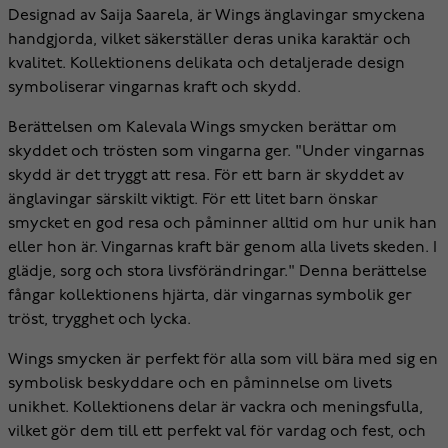
Designad av Saija Saarela, är Wings änglavingar smyckena
handgjorda, vilket säkerställer deras unika karaktär och
kvalitet. Kollektionens delikata och detaljerade design
symboliserar vingarnas kraft och skydd.
Berättelsen om Kalevala Wings smycken berättar om
skyddet och trösten som vingarna ger. "Under vingarnas
skydd är det tryggt att resa. För ett barn är skyddet av
änglavingar särskilt viktigt. För ett litet barn önskar
smycket en god resa och påminner alltid om hur unik han
eller hon är. Vingarnas kraft bär genom alla livets skeden. I
glädje, sorg och stora livsförändringar." Denna berättelse
fångar kollektionens hjärta, där vingarnas symbolik ger
tröst, trygghet och lycka.
Wings smycken är perfekt för alla som vill bära med sig en
symbolisk beskyddare och en påminnelse om livets
unikhet. Kollektionens delar är vackra och meningsfulla,
vilket gör dem till ett perfekt val för vardag och fest, och