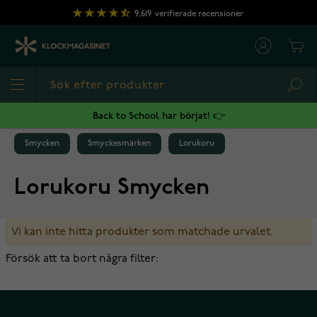
Hoppa till innehållet
9,619
verifierade recensioner
Cart
Sea
Back to School har börjat! 👉
Smycken
Smyckesmärken
Lorukoru
Lorukoru Smycken
Vi kan inte hitta produkter som matchade urvalet.
Försök att ta bort några filter: