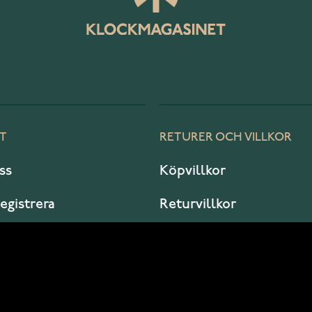
T
RETURER OCH VILLKOR
ss
Köpvillkor
registrera
Returvillkor
er jag?
Garanti och service