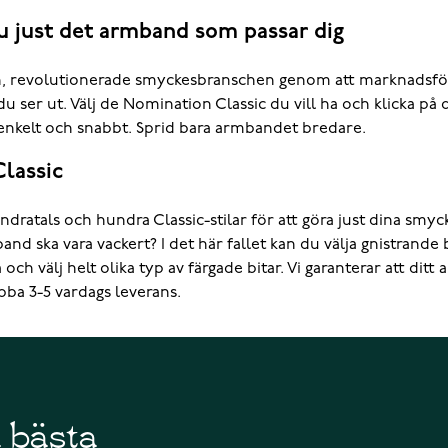
 just det armband som passar dig
en, revolutionerade smyckesbranschen genom att marknadsfö
 ser ut. Välj de Nomination Classic du vill ha och klicka på d
enkelt och snabbt. Sprid bara armbandet bredare.
lassic
dratals och hundra Classic-stilar för att göra just dina smyc
d ska vara vackert? I det här fallet kan du välja gnistrande 
a och välj helt olika typ av färgade bitar. Vi garanterar att d
bba 3-5 vardags leverans.
å bästa