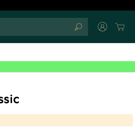
Cart
Search
ssic