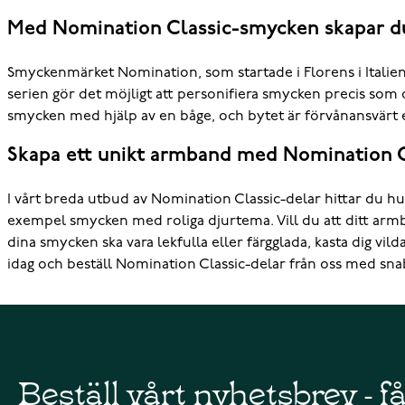
Med Nomination Classic-smycken skapar du
Smyckenmärket Nomination, som startade i Florens i Itali
serien gör det möjligt att personifiera smycken precis som du
smycken med hjälp av en båge, och bytet är förvånansvärt 
Skapa ett unikt armband med Nomination C
I vårt breda utbud av Nomination Classic-delar hittar du hun
exempel smycken med roliga djurtema. Vill du att ditt armban
dina smycken ska vara lekfulla eller färgglada, kasta dig vild
idag och beställ Nomination Classic-delar från oss med sna
Beställ vårt nyhetsbrev - f