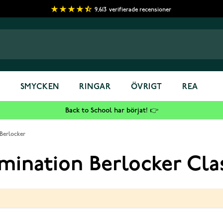
9,613
verifierade recensioner
S
SMYCKEN
RINGAR
ÖVRIGT
REA
Back to School har börjat! 👉
Berlocker
ination Berlocker Cla