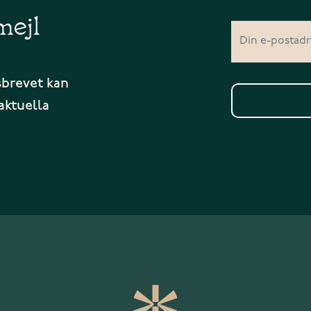
mejl
sbrevet kan
aktuella