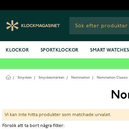
Hoppa till innehållet
KLOCKOR
SPORTKLOCKOR
SMART WATCHE
/
Smycken
/
Smyckesmärken
/
Nomination
/
Nomination Classic 
Nom
Vi kan inte hitta produkter som matchade urvalet.
Försök att ta bort några filter: