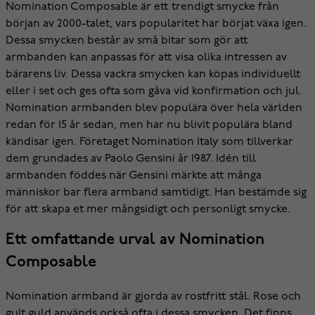
Nomination Composable är ett trendigt smycke från
början av 2000-talet, vars popularitet har börjat växa igen.
Dessa smycken består av små bitar som gör att
armbanden kan anpassas för att visa olika intressen av
bärarens liv. Dessa vackra smycken kan köpas individuellt
eller i set och ges ofta som gåva vid konfirmation och jul.
Nomination armbanden blev populära över hela världen
redan för 15 år sedan, men har nu blivit populära bland
kändisar igen. Företaget Nomination Italy som tillverkar
dem grundades av Paolo Gensini år 1987. Idén till
armbanden föddes när Gensini märkte att många
människor bar flera armband samtidigt. Han bestämde sig
för att skapa et mer mångsidigt och personligt smycke.
Ett omfattande urval av Nomination
Composable
Nomination armband är gjorda av rostfritt stål. Rose och
gult guld används också ofta i dessa smycken. Det finns