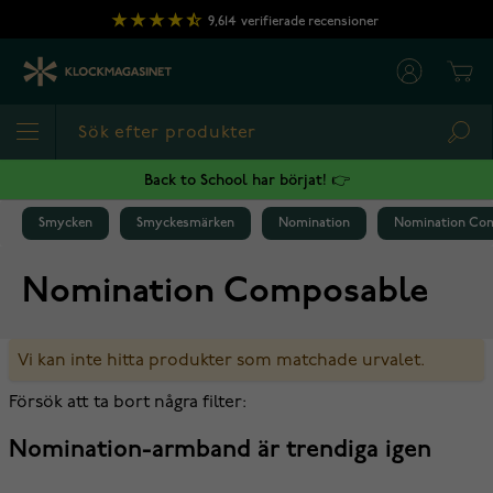
Hoppa till innehållet
9,614
verifierade recensioner
Cart
Sea
Back to School har börjat! 👉
Smycken
Smyckesmärken
Nomination
Nomination Co
Nomination Composable
Vi kan inte hitta produkter som matchade urvalet.
Försök att ta bort några filter:
Nomination-armband är trendiga igen