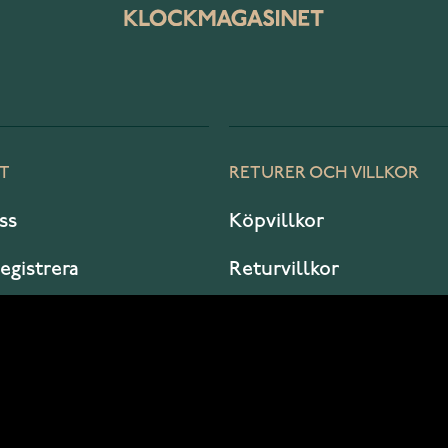
T
RETURER OCH VILLKOR
ss
Köpvillkor
registrera
Returvillkor
er jag?
Garanti och service