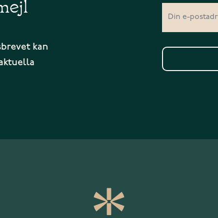
mejl
sbrevet kan
aktuella