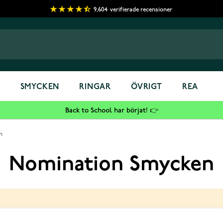
9,604
verifierade recensioner
S
SMYCKEN
RINGAR
ÖVRIGT
REA
Back to School har börjat! 👉
n
Nomination Smycken