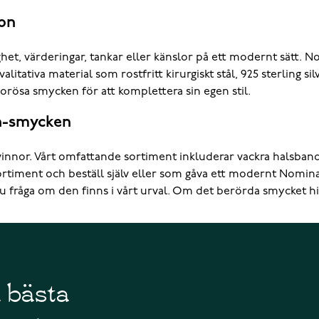
on
, värderingar, tankar eller känslor på ett modernt sätt. No
tiva material som rostfritt kirurgiskt stål, 925 sterling silv
orösa smycken för att komplettera sin egen stil.
n-smycken
innor. Vårt omfattande sortiment inkluderar vackra halsban
ortiment och beställ själv eller som gåva ett modernt Nomin
 fråga om den finns i vårt urval. Om det berörda smycket hittas
å bästa