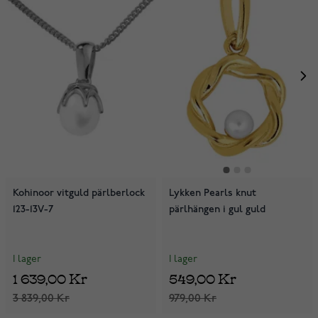
Kohinoor vitguld pärlberlock
Lykken Pearls knut
123-13V-7
pärlhängen i gul guld
I lager
I lager
1 639,00 Kr
549,00 Kr
3 839,00 Kr
979,00 Kr