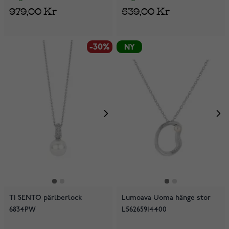
979,00 Kr
539,00 Kr
-30%
NY
TI SENTO pärlberlock
Lumoava Uoma hänge stor
6834PW
L56265914400