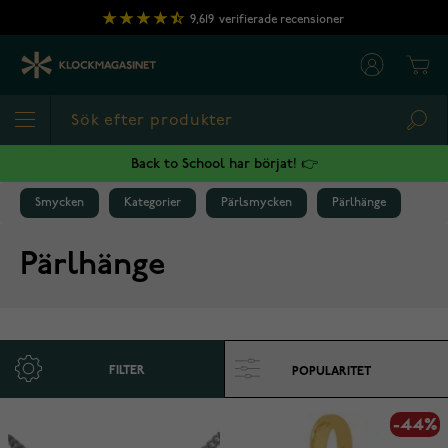
Hoppa till innehållet
9,619
verifierade recensioner
Cart
Sea
Back to School har börjat! 👉
Smycken
Kategorier
Pärlsmycken
Pärlhänge
Pärlhänge
FILTER
-44%