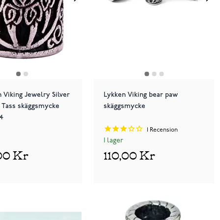
 Viking Jewelry Silver
Lykken Viking bear paw
 Tass skäggsmycke
skäggsmycke
4
1
Recension
I lager
00 Kr
110,00 Kr