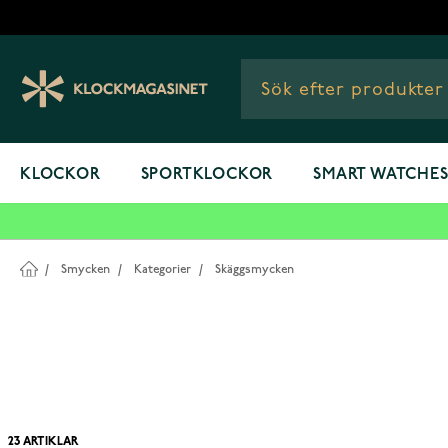
Hoppa till innehållet
KLOCKOR
SPORTKLOCKOR
SMART WATCHE
/
Smycken
/
Kategorier
/
Skäggsmycken
23
ARTIKLAR