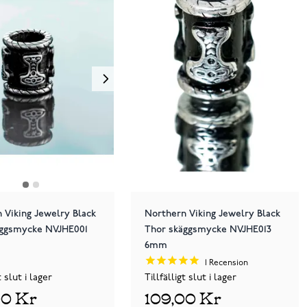
 Viking Jewelry Black
Northern Viking Jewelry Black
äggsmycke NVJHE001
Thor skäggsmycke NVJHE013
6mm
1
Recension
t slut i lager
Tillfälligt slut i lager
00 Kr
109,00 Kr