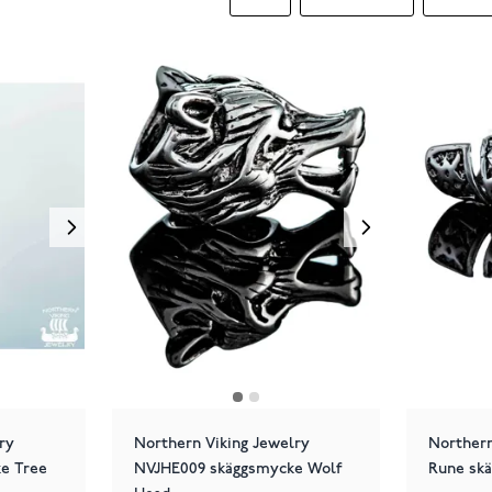
ry
Northern Viking Jewelry
Northern
e Tree
NVJHE009 skäggsmycke Wolf
Rune sk