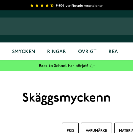
9,604
verifierade recensioner
S
SMYCKEN
RINGAR
ÖVRIGT
REA
Back to School har börjat! 👉
Skäggsmyckenn
PRIS
VARUMÄRKE
MATERI