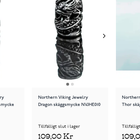
ry
Northern Viking Jewelry
Northern
smycke
Dragon skäggsmycke NVJHE010
Thor sk
Tillfälligt slut i lager
Tillfällig
109,00 Kr
109,