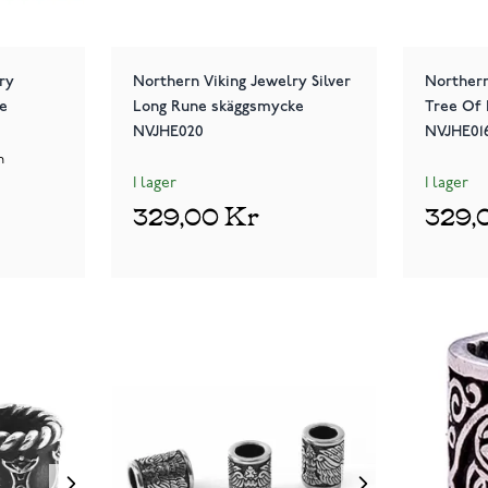
ry
Northern Viking Jewelry Silver
Northern
e
Long Rune skäggsmycke
Tree Of 
NVJHE020
NVJHE01
n
I lager
I lager
329,00 Kr
329,