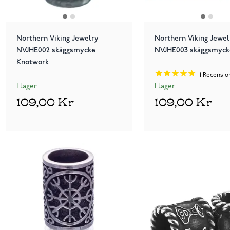
Northern Viking Jewelry
Northern Viking Jewel
NVJHE002 skäggsmycke
NVJHE003 skäggsmyck
Knotwork
1
Recensio
I lager
I lager
109,00 Kr
109,00 Kr