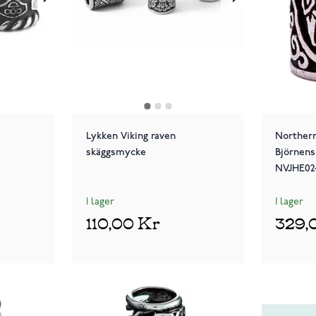
Lykken Viking raven
Northern
skäggsmycke
Björnens
NVJHE02
I lager
I lager
110,00 Kr
329,