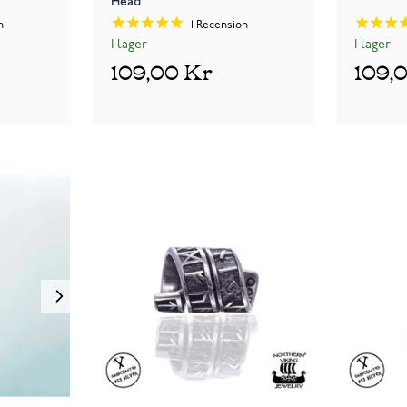
Head
n
1
Recension
I lager
I lager
109,00 Kr
109,