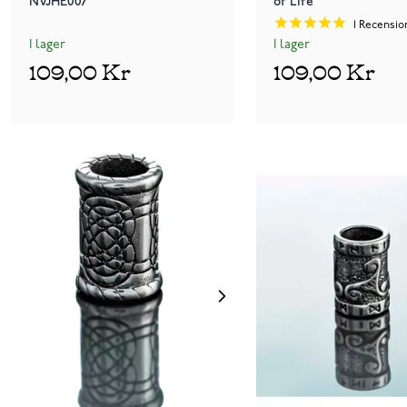
NVJHE007
of Life
1
Recensio
I lager
I lager
109,00 Kr
109,00 Kr