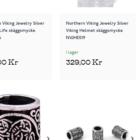
 Viking Jewelry Silver
Northern Viking Jewelry Silver
Life skäggsmycke
Viking Helmet skäggsmycke
6
NVJHE019
I lager
00 Kr
329,00 Kr