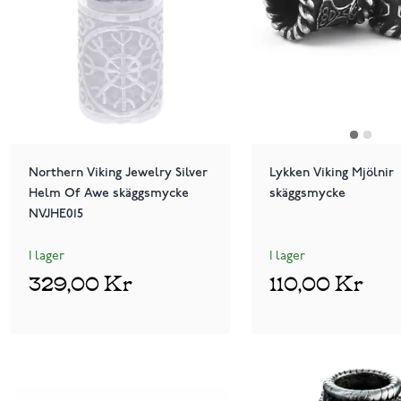
Northern Viking Jewelry Silver
Lykken Viking Mjölnir
Helm Of Awe skäggsmycke
skäggsmycke
NVJHE015
I lager
I lager
329,00 Kr
110,00 Kr