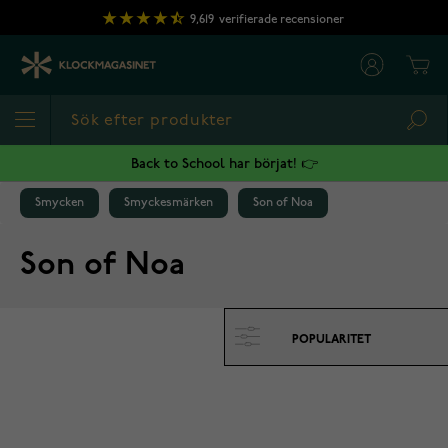
Hoppa till innehållet
9,619
verifierade recensioner
Cart
Sea
Back to School har börjat! 👉
Smycken
Smyckesmärken
Son of Noa
Son of Noa