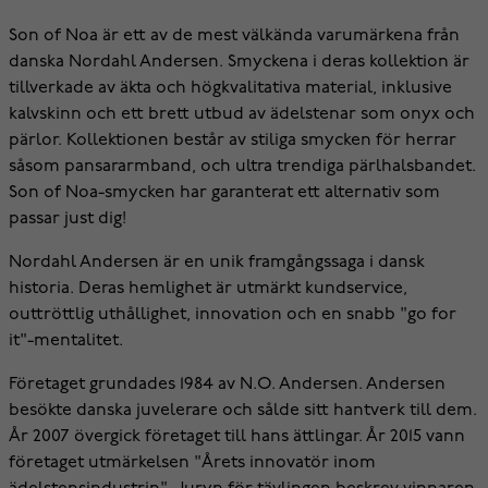
Son of Noa är ett av de mest välkända varumärkena från
danska Nordahl Andersen. Smyckena i deras kollektion är
tillverkade av äkta och högkvalitativa material, inklusive
kalvskinn och ett brett utbud av ädelstenar som onyx och
pärlor. Kollektionen består av stiliga smycken för herrar
såsom pansararmband, och ultra trendiga pärlhalsbandet.
Son of Noa-smycken har garanterat ett alternativ som
passar just dig!
Nordahl Andersen är en unik framgångssaga i dansk
historia. Deras hemlighet är utmärkt kundservice,
outtröttlig uthållighet, innovation och en snabb "go for
it"-mentalitet.
Företaget grundades 1984 av N.O. Andersen. Andersen
besökte danska juvelerare och sålde sitt hantverk till dem.
År 2007 övergick företaget till hans ättlingar. År 2015 vann
företaget utmärkelsen "Årets innovatör inom