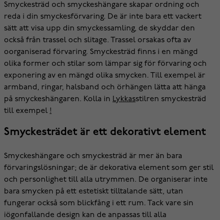
Smyckesträd och smyckeshängare skapar ordning och
reda i din smyckesförvaring. De är inte bara ett vackert
sätt att visa upp din smyckessamling, de skyddar den
också från trassel och slitage. Trassel orsakas ofta av
oorganiserad förvaring. Smyckesträd finns i en mängd
olika former och stilar som lämpar sig för förvaring och
exponering av en mängd olika smycken. Till exempel är
armband, ringar, halsband och örhängen lätta att hänga
på smyckeshängaren. Kolla in
Lykkas
stilren smyckesträd
till exempel
!
Smyckesträdet är ett dekorativt element
Smyckeshängare och smyckesträd är mer än bara
förvaringslösningar; de är dekorativa element som ger stil
och personlighet till alla utrymmen. De organiserar inte
bara smycken på ett estetiskt tilltalande sätt, utan
fungerar också som blickfång i ett rum. Tack vare sin
iögonfallande design kan de anpassas till alla