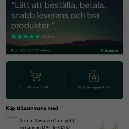
Fri frakt över 1000kr
90 dagars öppet köp*
Köp tillsammans med
Snö of Sweden Cute guld
örhängen 1394-6400257