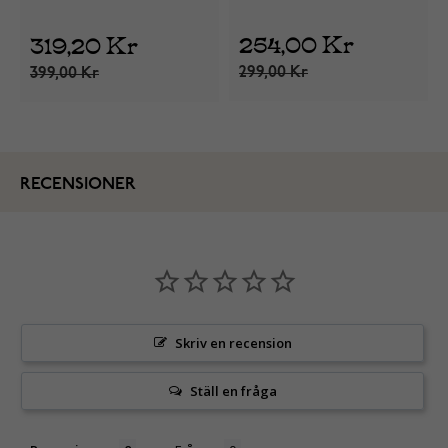
hjärtahalsband 42 cm
0450256
1090-0601251
254,00 Kr
319,20 Kr
299,00 Kr
399,00 Kr
RECENSIONER
Skriv en recension
Ställ en fråga