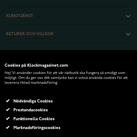
KUNDTJÄNST
RETURER OCH VILLKOR
INFO
Cookies på Klockmagasinet.com
Hej! Vi använder cookies för att vår nätbutik ska fungera så smidigt som
möjligt. Om du ger oss ditt samtycke kan vi också använda cookies för att
leverera riktad marknadsföring.
Nödvändiga Cookies
Prestandacookies
Funktionella Cookies
© 2026 Klockmagasinet.com
Marknadsföringscookies
Snö of Sweden Cute guld halsband 1394-0450257