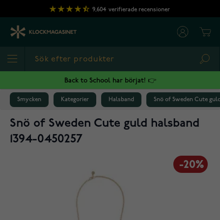
Hoppa till innehållet
9,604
verifierade recensioner
Cart
Sea
Back to School har börjat! 👉
Smycken
Kategorier
Halsband
Snö of Sweden Cute guld
Snö of Sweden Cute guld halsband
1394-0450257
-20%