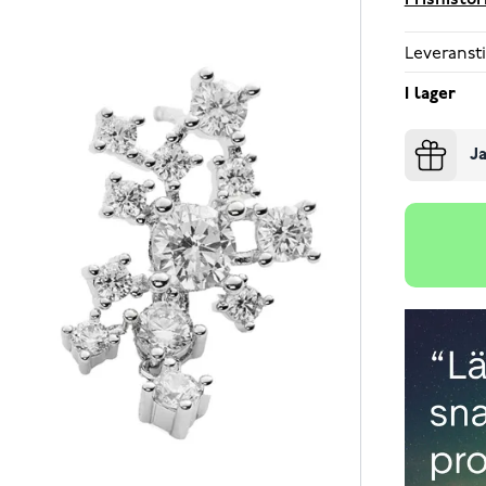
Prishistor
Leveransti
I lager
Ja