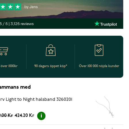
t över 1000kr
90 dagars öppet köp*
Över 100 000 nöjda kunder
lsammans med
rv Light to Night halsband 3260201
.00 Kr
424.20 Kr