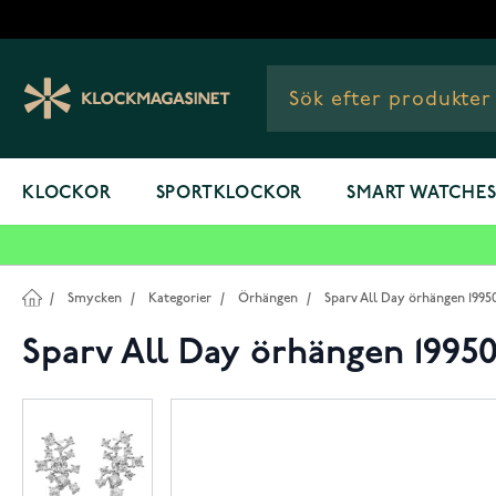
Hoppa till innehållet
KLOCKOR
SPORTKLOCKOR
SMART WATCHE
/
Smycken
/
Kategorier
/
Örhängen
/
Sparv All Day örhängen 1995
Sparv All Day örhängen 19950