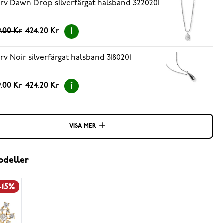
rv Dawn Drop silverfärgat halsband 3220201
.00 Kr
424.20 Kr
rv Noir silverfärgat halsband 3180201
.00 Kr
424.20 Kr
VISA MER
odeller
-15%