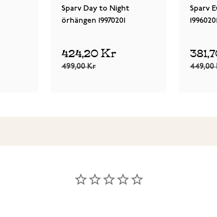
Sparv Day to Night
Sparv 
örhängen 19970201
1996020
424,20 Kr
381,
499,00 Kr
449,00