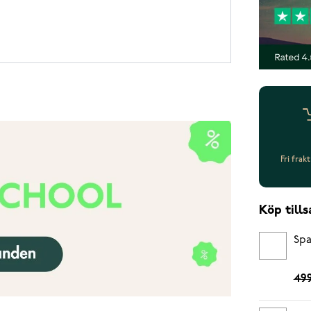
Fri frak
Köp til
Spa
499