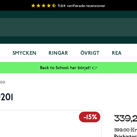
9,614
verifierade recensioner
S
SMYCKEN
RINGAR
ÖVRIGT
REA
Back to School har börjat! 👉
0201
201
339,
-15%
399,00 Kr