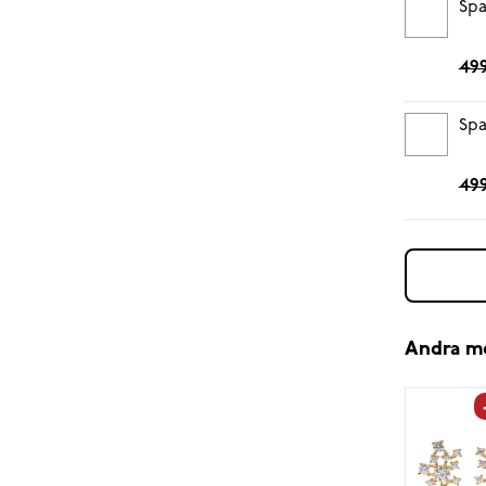
Spa
499
Spa
499
Andra m