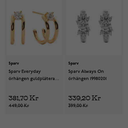
Sparv
Sparv
Sparv Everyday
Sparv Always On
örhängen guldpläterat
örhängen 19980201
19960101
381,70 Kr
339,20 Kr
449,00 Kr
399,00 Kr