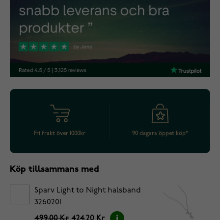
Fri frakt över 1000kr
90 dagars öppet köp*
Köp tillsammans med
Sparv Light to Night halsband
3260201
499.00 Kr
424.20 Kr