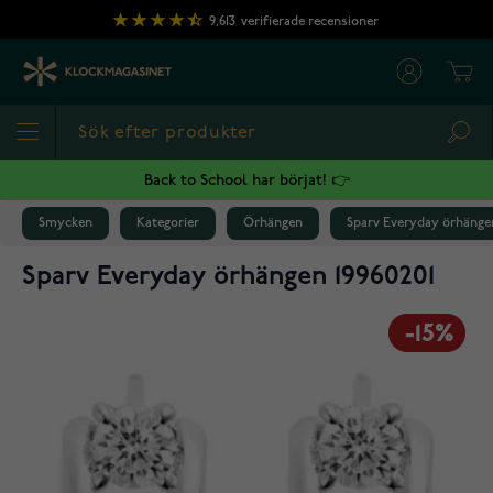
Hoppa till innehållet
9,613
verifierade recensioner
Cart
Sea
Back to School har börjat! 👉
Smycken
Kategorier
Örhängen
Sparv Everyday örhängen
Sparv Everyday örhängen 19960201
-15%