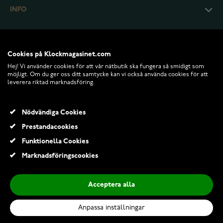
INFO
Cookies på Klockmagasinet.com
Hej! Vi använder cookies för att vår nätbutik ska fungera så smidigt som
möjligt. Om du ger oss ditt samtycke kan vi också använda cookies för att
leverera riktad marknadsföring.
Nödvändiga Cookies
Prestandacookies
© 2026 Klockmagasinet.com
Funktionella Cookies
Sparv Everyday örhängen 19960201
Marknadsföringscookies
381,70 Kr
449,00 Kr
Acceptera alla
Lägg till i kundvagn
Anpassa inställningar