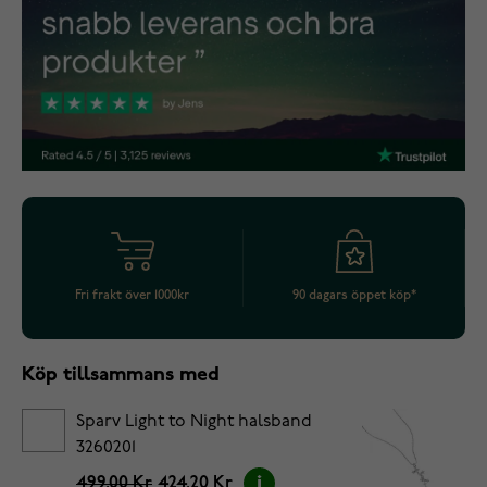
Fri frakt över 1000kr
90 dagars öppet köp*
Köp tillsammans med
Sparv Light to Night halsband
3260201
499.00 Kr
424.20 Kr