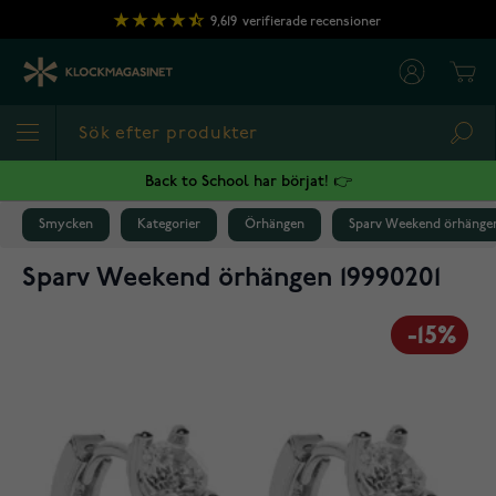
Hoppa till innehållet
9,619
verifierade recensioner
Cart
Sea
Back to School har börjat! 👉
Smycken
Kategorier
Örhängen
Sparv Weekend örhängen
Sparv Weekend örhängen 19990201
-15%