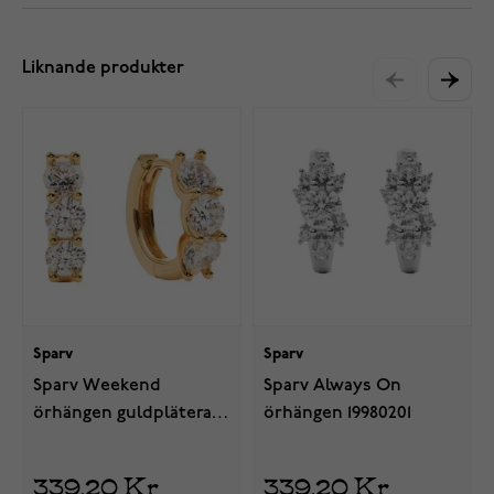
Liknande produkter
Sparv
Sparv
Sparv Weekend
Sparv Always On
örhängen guldpläterat
örhängen 19980201
19990101
339,20 Kr
339,20 Kr