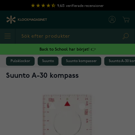
Hoppa till innehållet
9,613
verifierade recensioner
Cart
Sea
Back to School har börjat! 👉
Pulsklockor
Suunto
Suunto kompasser
Suunto A-30 ko
Suunto A-30 kompass