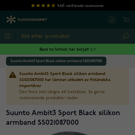
Hoppa till innehållet
9,613
verifierade recensioner
Cart
Sea
Back to School har börjat! 👉
Suunto Ambit3 Sport Black silikon armband SS021087000
Suunto Ambit3 Sport Black silikon armband
SS021087000 har lämnat utbudet av finländska
importörer
Den finns inte längre att beställas. Se gärna
motsvarande produkter nedan.
Suunto Ambit3 Sport Black silikon
armband SS021087000