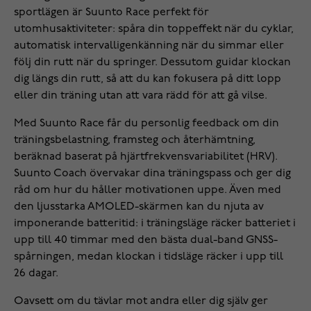
sportlägen är Suunto Race perfekt för
utomhusaktiviteter: spåra din toppeffekt när du cyklar,
automatisk intervalligenkänning när du simmar eller
följ din rutt när du springer. Dessutom guidar klockan
dig längs din rutt, så att du kan fokusera på ditt lopp
eller din träning utan att vara rädd för att gå vilse.
Med Suunto Race får du personlig feedback om din
träningsbelastning, framsteg och återhämtning,
beräknad baserat på hjärtfrekvensvariabilitet (HRV).
Suunto Coach övervakar dina träningspass och ger dig
råd om hur du håller motivationen uppe. Även med
den ljusstarka AMOLED-skärmen kan du njuta av
imponerande batteritid: i träningsläge räcker batteriet i
upp till 40 timmar med den bästa dual-band GNSS-
spårningen, medan klockan i tidsläge räcker i upp till
26 dagar.
Oavsett om du tävlar mot andra eller dig själv ger