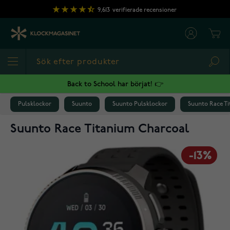
Hoppa till innehållet
9,613
verifierade recensioner
Cart
Sea
Back to School har börjat! 👉
Pulsklockor
Suunto
Suunto Pulsklockor
Suunto Race T
Suunto Race Titanium Charcoal
-13%