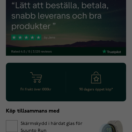
Fri frakt över 1000kr
90 dagars öppet köp*
Köp tillsammans med
Skärmskydd i härdat glas för
Suunto Run