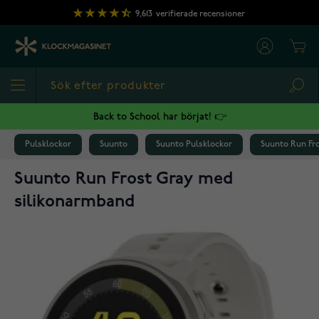
Hoppa till innehållet
9,613
verifierade recensioner
Cart
Sea
Back to School har börjat! 👉
Pulsklockor
Suunto
Suunto Pulsklockor
Suunto Run Fr
Suunto Run Frost Gray med
silikonarmband