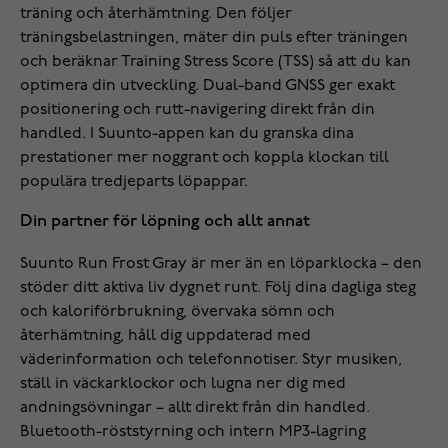
träning och återhämtning. Den följer
träningsbelastningen, mäter din puls efter träningen
och beräknar Training Stress Score (TSS) så att du kan
optimera din utveckling. Dual-band GNSS ger exakt
positionering och rutt-navigering direkt från din
handled. I Suunto-appen kan du granska dina
prestationer mer noggrant och koppla klockan till
populära tredjeparts löpappar.
Din partner för löpning och allt annat
Suunto Run Frost Gray är mer än en löparklocka – den
stöder ditt aktiva liv dygnet runt. Följ dina dagliga steg
och kaloriförbrukning, övervaka sömn och
återhämtning, håll dig uppdaterad med
väderinformation och telefonnotiser. Styr musiken,
ställ in väckarklockor och lugna ner dig med
andningsövningar – allt direkt från din handled.
Bluetooth-röststyrning och intern MP3-lagring