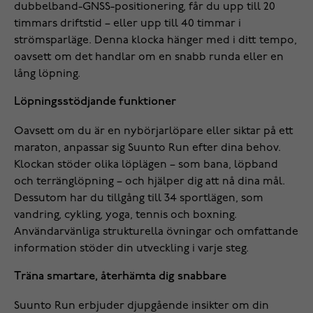
dubbelband-GNSS-positionering, får du upp till 20
timmars driftstid – eller upp till 40 timmar i
strömsparläge. Denna klocka hänger med i ditt tempo,
oavsett om det handlar om en snabb runda eller en
lång löpning.
Löpningsstödjande funktioner
Oavsett om du är en nybörjarlöpare eller siktar på ett
maraton, anpassar sig Suunto Run efter dina behov.
Klockan stöder olika löplägen – som bana, löpband
och terränglöpning – och hjälper dig att nå dina mål.
Dessutom har du tillgång till 34 sportlägen, som
vandring, cykling, yoga, tennis och boxning.
Användarvänliga strukturella övningar och omfattande
information stöder din utveckling i varje steg.
Träna smartare, återhämta dig snabbare
Suunto Run erbjuder djupgående insikter om din