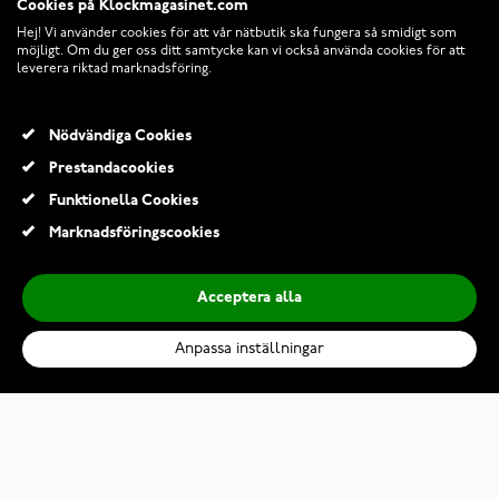
Cookies på Klockmagasinet.com
Hej! Vi använder cookies för att vår nätbutik ska fungera så smidigt som
möjligt. Om du ger oss ditt samtycke kan vi också använda cookies för att
leverera riktad marknadsföring.
Nödvändiga Cookies
Prestandacookies
© 2026 Klockmagasinet.com
Funktionella Cookies
Marknadsföringscookies
Acceptera alla
Anpassa inställningar
Suunto Run Frost Gray med silikonarmband
2 070,00 Kr
2 190,00 Kr
Lägg till i kundvagn