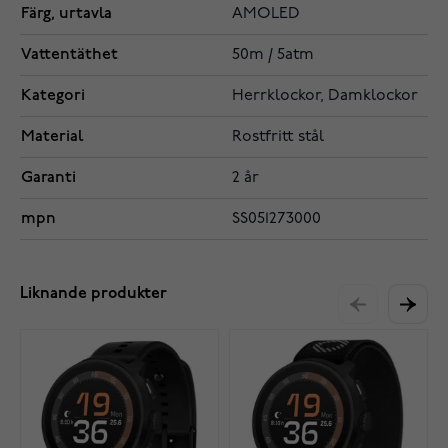
Färg, urtavla
AMOLED
Vattentäthet
50m / 5atm
Kategori
Herrklockor, Damklockor
Material
Rostfritt stål
Garanti
2 år
mpn
SS051273000
Liknande produkter