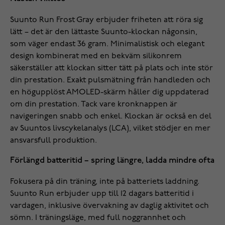
Suunto Run Frost Gray erbjuder friheten att röra sig
lätt – det är den lättaste Suunto-klockan någonsin,
som väger endast 36 gram. Minimalistisk och elegant
design kombinerat med en bekväm silikonrem
säkerställer att klockan sitter tätt på plats och inte stör
din prestation. Exakt pulsmätning från handleden och
en högupplöst AMOLED-skärm håller dig uppdaterad
om din prestation. Tack vare kronknappen är
navigeringen snabb och enkel. Klockan är också en del
av Suuntos livscykelanalys (LCA), vilket stödjer en mer
ansvarsfull produktion.
Förlängd batteritid – spring längre, ladda mindre ofta
Fokusera på din träning, inte på batteriets laddning.
Suunto Run erbjuder upp till 12 dagars batteritid i
vardagen, inklusive övervakning av daglig aktivitet och
sömn. I träningsläge, med full noggrannhet och