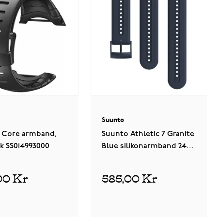
Suunto
 Core armband,
Suunto Athletic 7 Granite
ck SS014993000
Blue silikonarmband 24
mm storlek S/M
4
recensioner
SS050689000
585,00 Kr
00 Kr