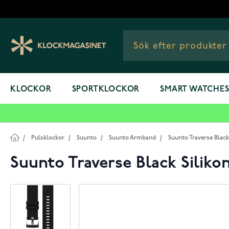
Hoppa till innehållet
KLOCKOR
SPORTKLOCKOR
SMART WATCHE
/
Pulsklockor
/
Suunto
/
Suunto Armband
/
Suunto Traverse Black
Suunto Traverse Black Silik