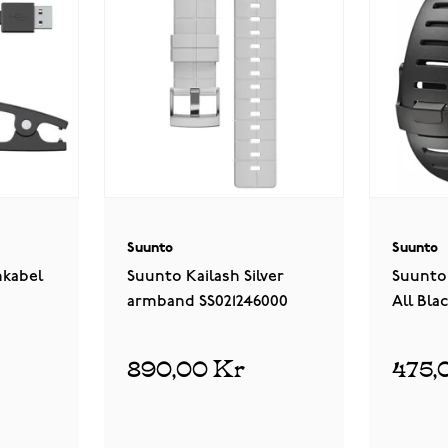
Suunto
Suunto
kabel
Suunto Kailash Silver
Suunto
armband SS021246000
All Bla
ion
890,00 Kr
475,