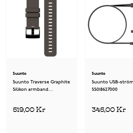
Suunto
Suunto
Suunto Traverse Graphite
Suunto USB-ström
Silikon armband
SS018627000
SS022227000
1
recens
519,00 Kr
345,00 Kr