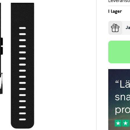
Leveransti
I lager
Ja