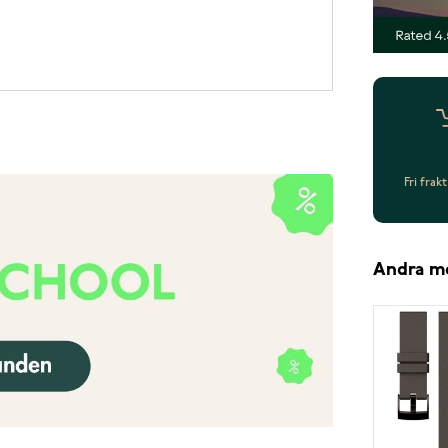
Fri frak
Andra m