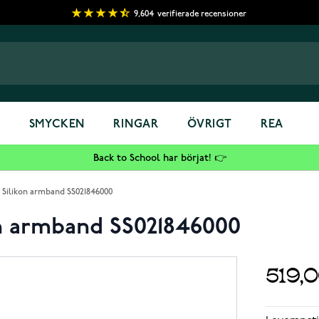
9,604
verifierade recensioner
S
SMYCKEN
RINGAR
ÖVRIGT
REA
Back to School har börjat! 👉
 Silikon armband SS021846000
on armband SS021846000
519,