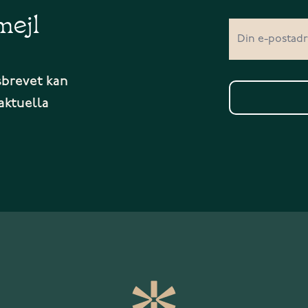
mejl
sbrevet kan
aktuella