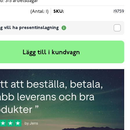
d: 3-5 arbetsdagar
(Antal: 1)
SKU:
19759
g vill ha presentinslagning
Lägg till i kundvagn