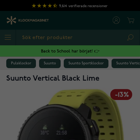
Hoppa till innehållet
9,614
verifierade recensioner
Cart
Sea
Back to School har börjat! 👉
Pulsklockor
Suunto
Suunto Sportklockor
Suunto Vertic
Suunto Vertical Black Lime
-13%