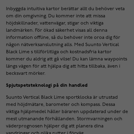
Inbyggda intuitiva kartor berättar allt du behöver veta
om din omgivning. Du kommer inte att missa
höjdskillnader, vattenvägar, stigar och viktiga
landmärken. För ökad säkerhet visas all denna
information offline, så du behöver inte oroa dig för
någon nätverksanslutning alls. Med Suunto Vertical
Black Lime s tillförlitliga och kostnadsfria kartor
kommer du aldrig att gå vilse! Du kan lämna waypoints
längs vägen för att hjälpa dig att hitta tillbaka, även i
becksvart mörker.
Spjutspetsteknologi på din handled
Suunto Vertical Black Lime sportklocka är utrustad
med höjdmätare, barometer och kompass. Dessa
viktiga hjälpmedel håller bäraren uppdaterad under de
mest utmanande förhållanden. Stormvarningen och
väderprognosen hjälper dig att planera dina
vandringar och olika rutter i förväg.