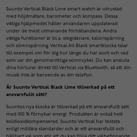
Suunto Vertical Black Lime smart watch är utrustad
med höjdmätare, barometer och kompass. Dessa
viktiga hjälpmedel håller användaren uppdaterad
under de mest utmanande förhållandena. Andra
viktiga funktioner är bl.a. stegräknare, kalorispårning
och sömnspårning. Vertical All Black smartklocka talar
till exempel om för dig hur länge du har sovit och vad
som var din genomsnittliga sömncykel. Du kan ansluta
dina hörlurar direkt till Vertical via Bluetooth, så att din
musik inte är beroende av din telefon.
Är Suunto Vertical Black Lime tillverkad på ett
ansvarsfullt sätt?
Suuntos nya klocka är tillverkad på ett ansvarsfullt sätt
med 100 % förnybar energi. Produkten är också helt
koldioxidkompenserad. Suunto Vertical har testats
enligt militära standarder och är ett ansvarsfullt och
hållbart val som gör att du kan följa ditt välbefinnande