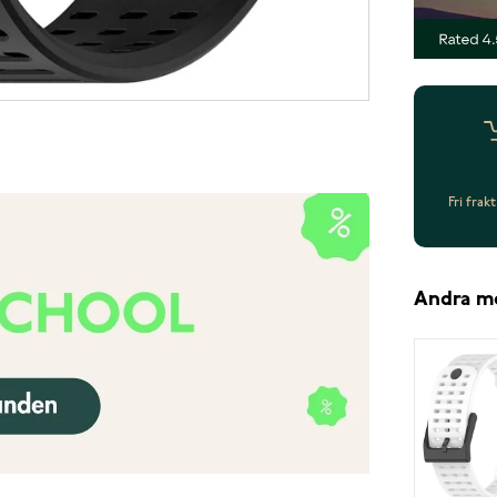
Fri frak
Andra m