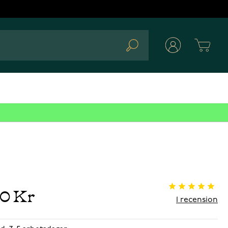
Cart
Search
00 Kr
1
recension