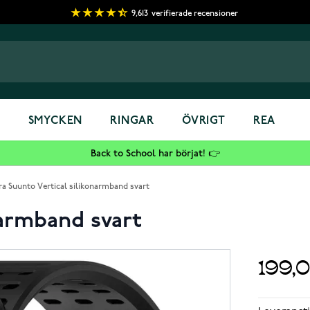
9,613
verifierade recensioner
S
SMYCKEN
RINGAR
ÖVRIGT
REA
Back to School har börjat! 👉
ra Suunto Vertical silikonarmband svart
narmband svart
199,