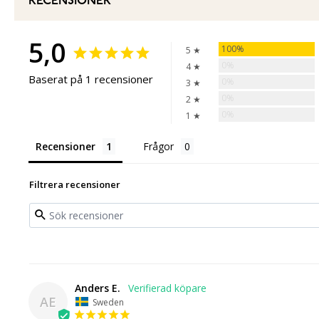
RECENSIONER
5,0
100%
5 ★
0%
4 ★
Baserat på 1 recensioner
0%
3 ★
0%
2 ★
0%
1 ★
Recensioner
Frågor
Filtrera recensioner
Anders E.
AE
Sweden