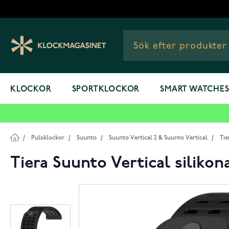
Hoppa till innehållet
KLOCKOR
SPORTKLOCKOR
SMART WATCHE
/
Pulsklockor
/
Suunto
/
Suunto Vertical 2 & Suunto Vertical
/
Tie
Tiera Suunto Vertical siliko