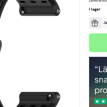
Leveransti
I lager
Ja