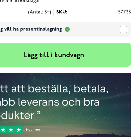
d: 3-5 arbetsdagar
(Antal: 5+)
SKU:
57735
g vill ha presentinslagning
Lägg till i kundvagn