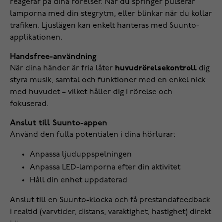
reagerar på dina rörelser. När du springer pulserar
lamporna med din stegrytm, eller blinkar när du kollar
trafiken. Ljuslägen kan enkelt hanteras med Suunto-
applikationen.
Handsfree-användning
När dina händer är fria låter
huvudrörelsekontroll
dig
styra musik, samtal och funktioner med en enkel nick
med huvudet – vilket håller dig i rörelse och
fokuserad.
Anslut till Suunto-appen
Använd den fulla potentialen i dina hörlurar:
Anpassa ljuduppspelningen
Anpassa LED-lamporna efter din aktivitet
Håll din enhet uppdaterad
Anslut till en Suunto-klocka och få prestandafeedback
i realtid (varvtider, distans, varaktighet, hastighet) direkt