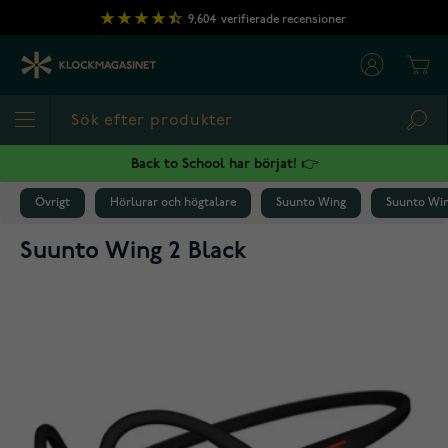
Hoppa till innehållet
9,604
verifierade recensioner
Cart
Sea
Back to School har börjat! 👉
Övrigt
Hörlurar och högtalare
Suunto Wing
Suunto Win
Suunto Wing 2 Black