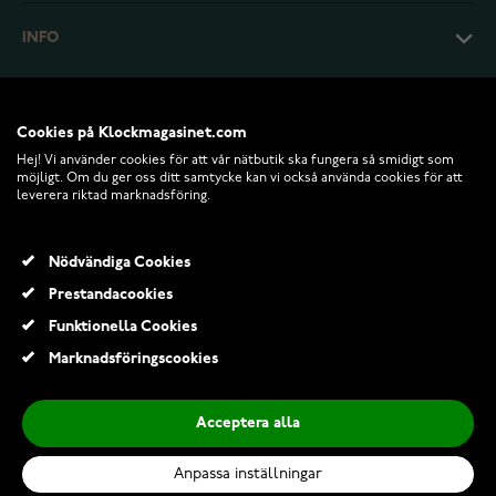
INFO
Cookies på Klockmagasinet.com
Hej! Vi använder cookies för att vår nätbutik ska fungera så smidigt som
möjligt. Om du ger oss ditt samtycke kan vi också använda cookies för att
leverera riktad marknadsföring.
Nödvändiga Cookies
Prestandacookies
© 2026 Klockmagasinet.com
Funktionella Cookies
Suunto Wing 2 Black
Marknadsföringscookies
1 890,00 Kr
Acceptera alla
Lägg till i kundvagn
Anpassa inställningar