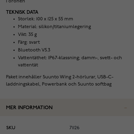
i öronen
TEKNISK DATA
Storlek: 100 x 125 x 55 mm
Material: silikon/titaniumlegering
Vikt: 35 g
Färg: svart
Bluetooth V5.3
Vattentäthet: IP67-klassning; damm-, svett- och
vattentät
Paket innehåller Suunto Wing 2-hörlurar, USB-C-
laddningskabel, Powerbank och Suunto softbag
MER INFORMATION
SKU
71126