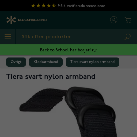
Hoppa till innehållet
9,614
verifierade recensioner
Cart
Sea
Back to School har börjat! 👉
Övrigt
Klockarmband
Tiera svart nylon armband
Tiera svart nylon armband