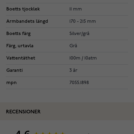
Boetts tjocklek
11 mm
Armbandets längd
170 - 215 mm
Boetts färg
Silver/grå
Färg, urtavla
Grå
Vattentäthet
100m / 10atm
Garanti
3 år
mpn
7055.1898
RECENSIONER