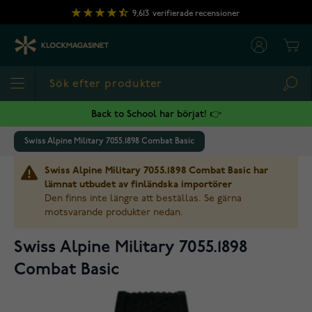
Hoppa till innehållet
9,613
verifierade recensioner
Cart
Sea
Back to School har börjat! 👉
Swiss Alpine Military 7055.1898 Combat Basic
Swiss Alpine Military 7055.1898 Combat Basic har
lämnat utbudet av finländska importörer
Den finns inte längre att beställas. Se gärna
motsvarande produkter nedan.
Swiss Alpine Military 7055.1898
Combat Basic