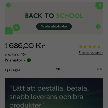
1 686,00 Kr
5
recensioner
2 409,00 Kr
Prishistorik
SKU:
34321
Ej i lager